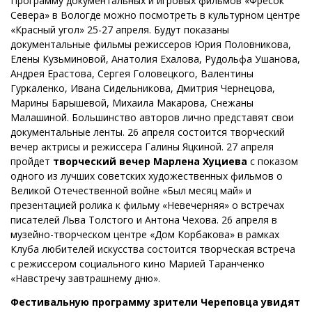
Программу документальных и игровых фильмов «Фресок
Севера» в Вологде можно посмотреть в культурном центре
«Красный угол» 25-27 апреля. Будут показаны
документальные фильмы режиссеров Юрия Половникова,
Елены Кузьминовой, Анатолия Ехалова, Рудольфа Ушанова,
Андрея Ерастова, Сергея Головецкого, Валентины
Гуркаленко, Ивана Сидельникова, Дмитрия Чернецова,
Марины Барышевой, Михаила Макарова, Снежаны
Малашиной. Большинство авторов лично представят свои
документальные ленты. 26 апреля состоится творческий
вечер актрисы и режиссера Галины Яцкиной. 27 апреля
пройдет
творческий вечер Марлена Хуциева
с показом
одного из лучших советских художественных фильмов о
Великой Отечественной войне «Был месяц май» и
презентацией ролика к фильму «Невечерняя» о встречах
писателей Льва Толстого и Антона Чехова. 26 апреля в
музейно-творческом центре «Дом Корбакова» в рамках
Клуба любителей искусства состоится творческая встреча
с режиссером социального кино Марией Таранченко
«Навстречу завтрашнему дню».
Фестивальную программу зрители Череповца увидят