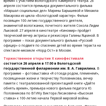
время» с участием вологодского Камерного театра. 26
апреля состоится премьера документального фильма
«Маршал социальных дел» Марины Барышевой и Михаила
Макарова из цикла «Вологодский характер». Фильм
посвящен 100-летию государственного деятеля,
знаменитой вологжанки, почетного жителя Сокола Лидии
Лыковой. 27 апреля в кинотеатре «Киномир» пройдет
творческий вечер актрисы и режиссера Галины Яцкиной. В
программе – показ документального фильма «Русский
офицер» о подвиге по спасению детей во время теракта на
спектакле-мюзикле «Норд-Ост» в Москве.
Торжественное открытие Х кинофестиваля
состоится 26 апреля в 17.00 в Вологодской
государственной филармонии им. В. А. Гаврилина.
В
программе – фотовыставка «Я отсюда родом, племенем!»,
посвященная жизни и творчеству Половникова, вечер
памяти с театрализованной презентацией книги «Дайте
обнять время», премьера нового фильма педагога Ю.
Половникова по ВГИКу Виктора Лисаковича «Высокая
ставка» к 100-летию начала Первой мировой войны.