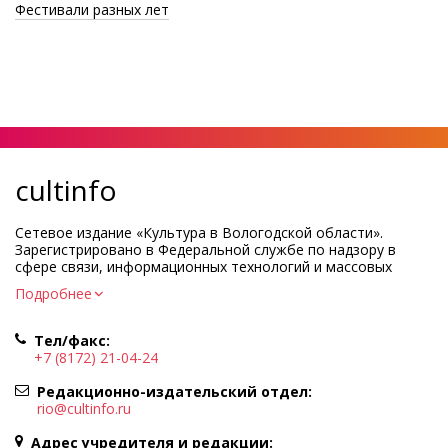
Фестивали разных лет
cultinfo
Сетевое издание «Культура в Вологодской области».
Зарегистрировано в Федеральной службе по надзору в
сфере связи, информационных технологий и массовых
коммуникаций.
Подробнее
Регистрационный номер и дата принятия решения о
регистрации: ЭЛ № ФС77-83275 от 19 мая 2022 г.
Тел/факс:
Учредитель КУ ВО «Информационно-аналитический центр
+7 (8172) 21-04-24
культуры»
Адрес учредителя и редакции: 160000, Вологодская обл., г.
Редакционно-издательский отдел:
Вологда, ул. Марии Ульяновой, д.10
rio@cultinfo.ru
Главный редактор — Легчанова Елена Григорьевна
Адрес учредителя и редакции: