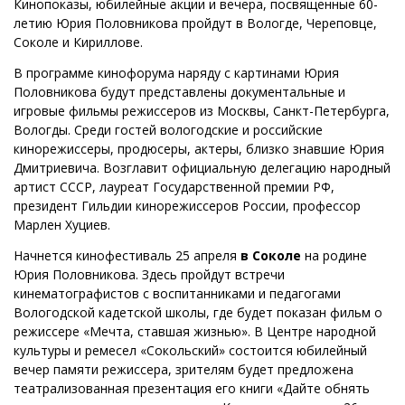
Кинопоказы, юбилейные акции и вечера, посвященные 60-
летию Юрия Половникова пройдут в Вологде, Череповце,
Соколе и Кириллове.
В программе кинофорума наряду с картинами Юрия
Половникова будут представлены документальные и
игровые фильмы режиссеров из Москвы, Санкт-Петербурга,
Вологды. Среди гостей вологодские и российские
кинорежиссеры, продюсеры, актеры, близко знавшие Юрия
Дмитриевича. Возглавит официальную делегацию народный
артист СССР, лауреат Государственной премии РФ,
президент Гильдии кинорежиссеров России, профессор
Марлен Хуциев.
Начнется кинофестиваль 25 апреля
в Соколе
на родине
Юрия Половникова. Здесь пройдут встречи
кинематографистов с воспитанниками и педагогами
Вологодской кадетской школы, где будет показан фильм о
режиссере «Мечта, ставшая жизнью». В Центре народной
культуры и ремесел «Сокольский» состоится юбилейный
вечер памяти режиссера, зрителям будет предложена
театрализованная презентация его книги «Дайте обнять