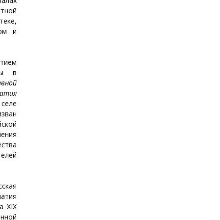
алах
тной
теке,
ном и
тием
ры в
авной
атия
селе
зван
йской
ения
ества
елей
сская
натия
а XIX
нной