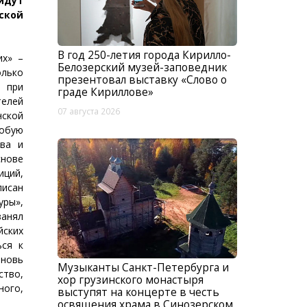
дут
ской
В год 250-летия города Кирилло-
их» –
Белозерский музей-заповедник
олько
презентовал выставку «Слово о
у при
граде Кириллове»
елей
07 августа 2026
ской
собую
тва и
снове
иций,
писан
уры»,
занял
ских
ься к
новь
Музыканты Санкт-Петербурга и
ство,
хор грузинского монастыря
ого,
выступят на концерте в честь
освящения храма в Синозерском