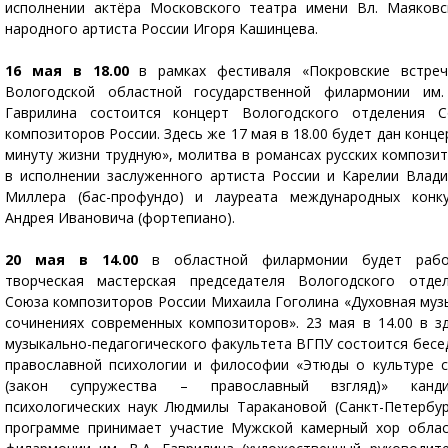
исполнении актёра Московского театра имени Вл. Маяковс
народного артиста России Игоря Кашинцева.
16 мая в 18.00
в рамках фестиваля «Покровские встреч
Вологодской областной государственной филармонии им.
Гаврилина состоится концерт Вологодского отделения С
композиторов России. Здесь же 17 мая в 18.00 будет дан конце
минуту жизни трудную», молитва в романсах русских компози
в исполнении заслуженного артиста России и Карелии Влад
Миллера (бас-профундо) и лауреата международных конк
Андрея Ивановича (фортепиано).
20 мая в 14.00
в областной филармонии будет рабо
творческая мастерская председателя Вологодского отде
Союза композиторов России Михаила Гоголина «Духовная муз
сочинениях современных композиторов». 23 мая в 14.00 в з
музыкально-педагогического факультета ВГПУ состоится бесе
православной психологии и философии «Этюды о культуре 
(закон супружества – православный взгляд)» канди
психологических наук Людмилы Таракановой (Санкт-Петербур
программе принимает участие Мужской камерный хор обла