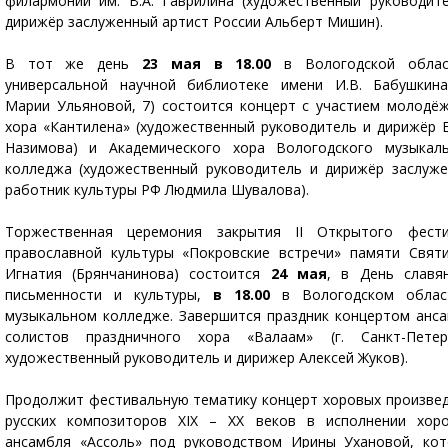
филармонии им. В.А. Гаврилина (художественный руководит
дирижёр заслуженный артист России Альберт Мишин).
В тот же день
23 мая в 18.00
в Вологодской облас
универсальной научной библиотеке имени И.В. Бабушкина
Марии Ульяновой, 7) состоится концерт с участием молодё
хора «Кантилена» (художественный руководитель и дирижёр 
Назимова) и Академического хора Вологодского музыкал
колледжа (художественный руководитель и дирижёр заслуж
работник культуры РФ Людмила Шувалова).
Торжественная церемония закрытия II Открытого фести
православной культуры «Покровские встречи» памяти Свят
Игнатия (Брянчанинова) состоится
24 мая
, в День славя
письменности и культуры,
в 18.00
в Вологодском облас
музыкальном колледже. Завершится праздник концертом анс
солистов праздничного хора «Валаам» (г. Санкт-Петерб
художественный руководитель и дирижер Алексей Жуков).
Продолжит фестивальную тематику концерт хоровых произве
русских композиторов XIX – ХХ веков в исполнении хор
ансамбля «Ассоль» под руководством Ирины Ухановой, ко