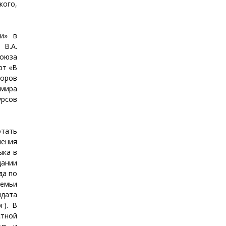
кого,
и» в
 В.А.
оюза
рт «В
торов
имира
урсов
тать
ления
ыка в
дании
да по
семьи
дата
г). В
стной