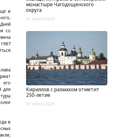
монастыре Чагодощенского
округа
ещё в
ного,
07 августа 2026
 Дней
ия со
вича
 1987
иться
лава
рмат
 его
й для
Кириллов с размахом отметит
250-летие
ьтуры
олее
07 августа 2026
ода в
сных
акли,