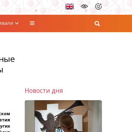
ивали
нные
ы
Новости дня
ском
атия
угих