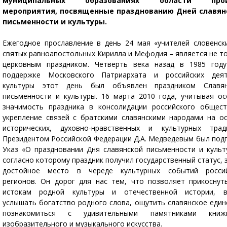
муниципальных образованиях области прой
мероприятия, посвященные празднованию Дней славян
письменности и культуры.
Ежегодное прославление в день 24 мая «учителей словенск
святых равноапостольных Кирилла и Мефодия – является не т
церковным праздником. Четверть века назад в 1985 год
поддержке Московского Патриархата и российских деят
культуры этот день был объявлен праздником Славян
письменности и культуры. 16 марта 2010 года, учитывая о
значимость праздника в консолидации российского общес
укрепление связей с братскими славянскими народами на о
исторических, духовно-нравственных и культурных трад
Президентом Российской Федерации Д.А. Медведевым был под
Указ «О праздновании Дня славянской письменности и культ
согласно которому праздник получил государственный статус, 
достойное место в череде культурных событий россий
регионов. Он дорог для нас тем, что позволяет прикоснут
истокам родной культуры и отечественной истории, в
услышать богатство родного слова, ощутить славянское един
познакомиться с удивительными памятниками книжн
изобразительного и музыкального искусства.