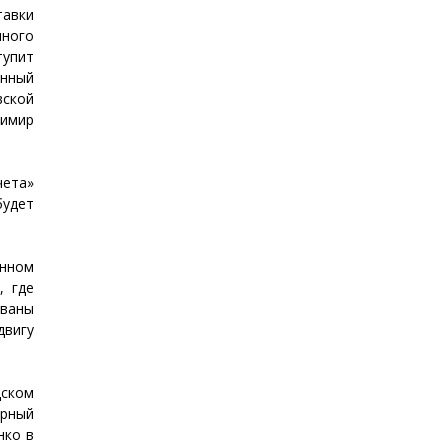
тавки
ного
тупит
енный
ской
димир
чета»
будет
анном
, где
ваны
двигу
дском
урный
нко в