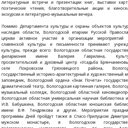
литературные встречи и презентации книг, выставки кар
поэтические чтения, благотворительные акции и киносе
экскурсии и литературно-музыкальные вечера.
Помимо Департамента культуры и охраны объектов культу
наследия области, Вологодской епархии Русской Правосл
церкви активное участие в организации мероприятий 
славянской культуры и письменности принимают учрежд
культуры, прежде всего: Вологодская областная государств
филармония имени Валерия Гаврилина, Культу
просветительский и духовный центр «Усадьба Брянчанинов
селе Покровском Грязовецкого района, Вологод
государственный историко-архитектурный и художественный м
заповедник, Вологодский ордена «Знак Почёта» государств
драматический театр, Вологодская картинная галерея, Волого
музыкальный колледж, Вологодский областной киновидеопр
Вологодская областная универсальная научная библиотека 
И.В. Бабушкина, Вологодская областная юношеская библи
имени В.Ф. Тендрякова и другие. Мероприятия праздни
программы Дней пройдут также в Спасо-Прилуцком Димитр
мужском монастыре, в Вологодском государстве