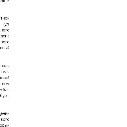
ель и
тной
 (ул.
жного
Елена
ьного
енный
валя
ителя
нской
тном
амбля
ург,
дений
ового
торый