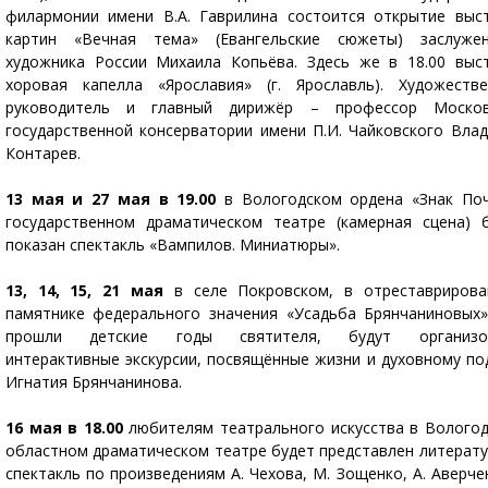
филармонии имени В.А. Гаврилина состоится открытие выс
картин «Вечная тема» (Евангельские сюжеты) заслужен
художника России Михаила Копьёва. Здесь же в 18.00 выс
хоровая капелла «Ярославия» (г. Ярославль). Художеств
руководитель и главный дирижёр – профессор Москов
государственной консерватории имени П.И. Чайковского Вла
Контарев.
13 мая и 27 мая в 19.00
в Вологодском ордена «Знак По
государственном драматическом театре (камерная сцена) 
показан спектакль «Вампилов. Миниатюры».
13, 14, 15, 21 мая
в селе Покровском, в отреставриров
памятнике федерального значения «Усадьба Брянчаниновых»
прошли детские годы святителя, будут организо
интерактивные экскурсии, посвящённые жизни и духовному по
Игнатия Брянчанинова.
16 мая в 18.00
любителям театрального искусства в Волого
областном драматическом театре будет представлен литерат
спектакль по произведениям А. Чехова, М. Зощенко, А. Аверче