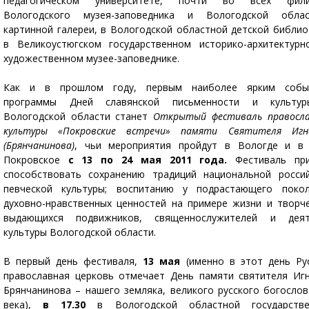
педагогическом университете, почти во всех фили
Вологодского музея-заповедника и Вологодской облас
картинной галереи, в Вологодской областной детской библио
в Великоустюгском государственном историко-архитектур
художественном музее-заповеднике.
Как и в прошлом году, первым наиболее ярким собы
программы Дней славянской письменности и культу
Вологодской области станет
Открытый фестиваль правосл
культуры «Покровские встречи» памяти Святителя Игн
(Брянчанинова)
, чьи мероприятия пройдут в Вологде и в 
Покровское
с 13 по 24 мая 2011 года.
Фестиваль при
способствовать сохранению традиций национальной росси
певческой культуры; воспитанию у подрастающего покол
духовно-нравственных ценностей на примере жизни и творч
выдающихся подвижников, священнослужителей и деят
культуры Вологодской области.
В первый день фестиваля,
13 мая
(именно в этот день Ру
православная церковь отмечает День памяти святителя Иг
Брянчанинова – нашего земляка, великого русского богослов
века),
в 17.30
в Вологодской областной государстве