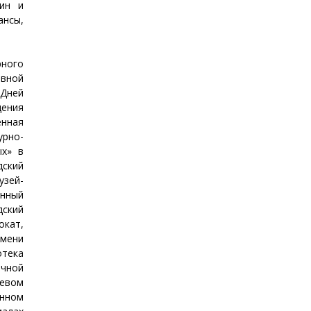
тин и
ансы,
рного
авной
Дней
ения
енная
рно-
ых» в
ский
узей-
енный
дский
окат,
имени
отека
чной
иевом
нном