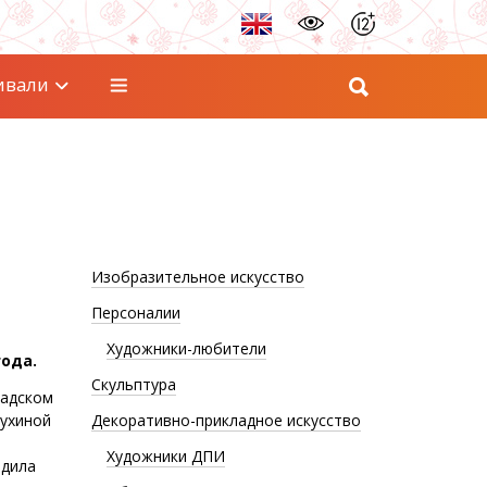
ивали
Изобразительное искусство
Персоналии
Художники-любители
года.
Скульптура
радском
ухиной
Декоративно-прикладное искусство
Художники ДПИ
одила