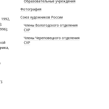
Образовательные учреждения
Фотография
Союз художников России
 1992,
);
Члены Вологодского отделения
996);
СХР
Члены Череповецкого отделения
кой
СХР
ника,
а
);