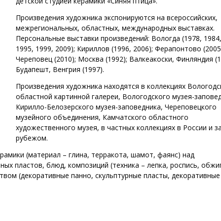
детской студией керамики «Синяя птица».
Произведения художника экспонируются на всероссийских,
межрегиональных, областных, международных выставках.
Персональные выставки произведений: Вологда (1978, 1984,
1995, 1999, 2009); Кириллов (1996, 2006); Ферапонтово (2005
Череповец (2010); Москва (1992); Валкеакоски, Финляндия (1
Будапешт, Венгрия (1997).
Произведения художника находятся в коллекциях Вологодс
областной картинной галереи, Вологодского музея-заповед
Кирилло-Белозерского музея-заповедника, Череповецкого
музейного объединения, Камчатского областного
художественного музея, в частных коллекциях в России и з
рубежом.
амики (материал – глина, терракота, шамот, фаянс) над
ых пластов, блюд, композиций (техника – лепка, роспись, обжиг
твом (декоративные панно, скульптурные пласты, декоративные