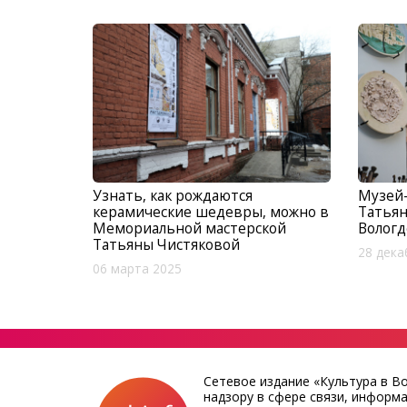
Узнать, как рождаются
Музей
керамические шедевры, можно в
Татьян
Мемориальной мастерской
Вологд
Татьяны Чистяковой
28 дека
06 марта 2025
Сетевое издание «Культура в В
надзору в сфере связи, информ