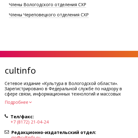
Члены Вологодского отделения СХР
Члены Череповецкого отделения СХР
cultinfo
Сетевое издание «Культура в Вологодской области».
Зарегистрировано в Федеральной службе по надзору в
сфере связи, информационных технологий и массовых
коммуникаций.
Подробнее
Регистрационный номер и дата принятия решения о
регистрации: ЭЛ № ФС77-83275 от 19 мая 2022 г.
Тел/факс:
Учредитель КУ ВО «Информационно-аналитический центр
+7 (8172) 21-04-24
культуры»
Адрес учредителя и редакции: 160000, Вологодская обл., г.
Редакционно-издательский отдел:
Вологда, ул. Марии Ульяновой, д.10
rio@cultinfo.ru