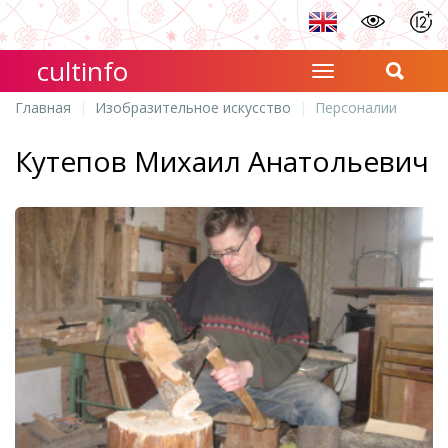
cultinfo
Главная
Изобразительное искусство
Персоналии
Кутепов Михаил Анатольевич