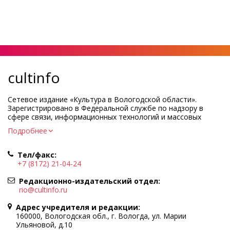
cultinfo
Сетевое издание «Культура в Вологодской области».
Зарегистрировано в Федеральной службе по надзору в
сфере связи, информационных технологий и массовых
коммуникаций.
Подробнее
Регистрационный номер и дата принятия решения о
регистрации: ЭЛ № ФС77-83275 от 19 мая 2022 г.
Тел/факс:
Учредитель КУ ВО «Информационно-аналитический центр
+7 (8172) 21-04-24
культуры»
Адрес учредителя и редакции: 160000, Вологодская обл., г.
Редакционно-издательский отдел:
Вологда, ул. Марии Ульяновой, д.10
rio@cultinfo.ru
Главный редактор — Легчанова Елена Григорьевна
Адрес учредителя и редакции:
Политика в отношении обработки персональных данных
160000, Вологодская обл., г. Вологда, ул. Марии
Ульяновой, д.10