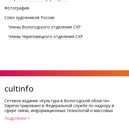
Фотография
Союз художников России
Члены Вологодского отделения СХР
Члены Череповецкого отделения СХР
cultinfo
Сетевое издание «Культура в Вологодской области».
Зарегистрировано в Федеральной службе по надзору в
сфере связи, информационных технологий и массовых
коммуникаций.
Подробнее
Регистрационный номер и дата принятия решения о
регистрации: ЭЛ № ФС77-83275 от 19 мая 2022 г.