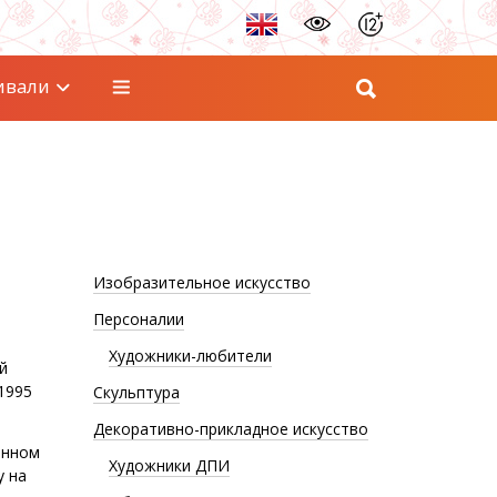
ивали
Изобразительное искусство
Персоналии
Художники-любители
й
1995
Скульптура
Декоративно-прикладное искусство
онном
Художники ДПИ
у на