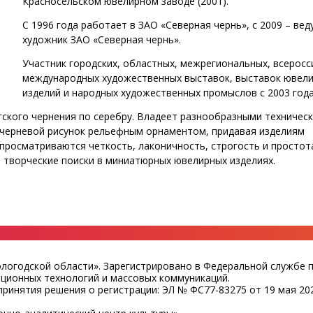
Красносельском ювелирном заводе (2001).
С 1996 года работает в ЗАО «Северная чернь», с 2009 – ве
художник ЗАО «Северная чернь».
Участник городских, областных, межрегиональных, всеросс
международных художественных выставок, выставок ювел
изделий и народных художественных промыслов с 2003 года
гского чернения по серебру. Владеет разнообразными техничес
 черневой рисунок рельефным орнаментом, придавая изделиям
 просматриваются четкость, лаконичность, строгость и просто
е творческие поиски в миниатюрных ювелирных изделиях.
ологодской области». Зарегистрировано в Федеральной службе 
ационных технологий и массовых коммуникаций.
ринятия решения о регистрации: ЭЛ № ФС77-83275 от 19 мая 202