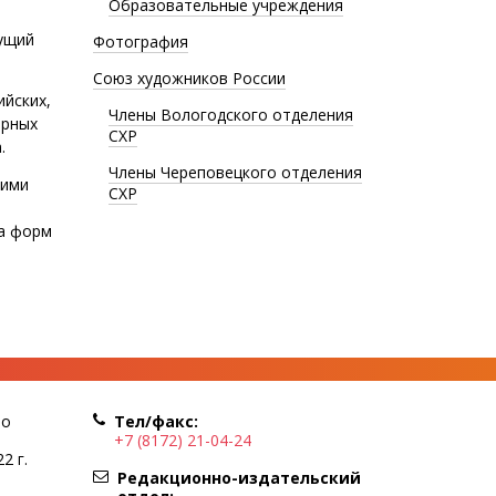
Образовательные учреждения
дущий
Фотография
Союз художников России
ийских,
Члены Вологодского отделения
ирных
СХР
.
Члены Череповецкого отделения
кими
СХР
та форм
по
Тел/факс:
+7 (8172) 21-04-24
2 г.
Редакционно-издательский