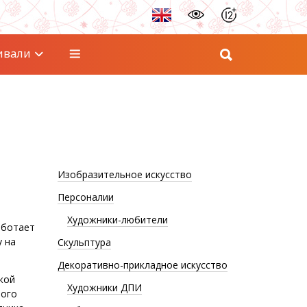
ивали
Изобразительное искусство
Персоналии
Художники-любители
аботает
у на
Скульптура
Декоративно-прикладное искусство
кой
Художники ДПИ
ного