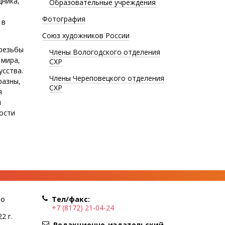
дника,
Образовательные учреждения
Фотография
 в
Союз художников России
 резьбы
Члены Вологодского отделения
 мира,
СХР
усства.
Члены Череповецкого отделения
разны,
СХР
я
й
ости
по
Тел/факс:
+7 (8172) 21-04-24
2 г.
Редакционно-издательский