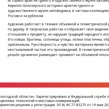
историко-архитектурного и художественного музея-запове
Кирилло-Белозерского историко-архитектурного и
художественного музея-заповедника, в частных коллекциях
России и за рубежом.
Художник работает в технике объемной и геометрической
по дереву. В творческих работах отображает свое видение
отношение к предмету, не нарушая традиций народного иск
Его ковши, братины, солоницы-утицы, ложки пластичны, об
оригинальны. Рукотворность и чувство материала являютс
неотъемлемой частью его произведений. В геометрическо
резьбе органично размещает орнамент на объемной плоск
ологодской области». Зарегистрировано в Федеральной службе 
ационных технологий и массовых коммуникаций.
ринятия решения о регистрации: ЭЛ № ФС77-83275 от 19 мая 202