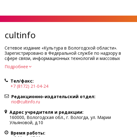
cultinfo
Сетевое издание «Культура в Вологодской области».
Зарегистрировано в Федеральной службе по надзору в
сфере связи, информационных технологий и массовых
коммуникаций.
Подробнее
Регистрационный номер и дата принятия решения о
регистрации: ЭЛ № ФС77-83275 от 19 мая 2022 г.
Тел/факс:
Учредитель КУ ВО «Информационно-аналитический центр
+7 (8172) 21-04-24
культуры»
Адрес учредителя и редакции: 160000, Вологодская обл., г.
Редакционно-издательский отдел:
Вологда, ул. Марии Ульяновой, д.10
rio@cultinfo.ru
Главный редактор — Легчанова Елена Григорьевна
Адрес учредителя и редакции:
Политика в отношении обработки персональных данных
160000, Вологодская обл., г. Вологда, ул. Марии
Ульяновой, д.10
При полном или частичном использовании информации
портала гиперссылка на cultinfo.ru обязательна.
Время работы:
Редакция не несет ответственности за достоверность