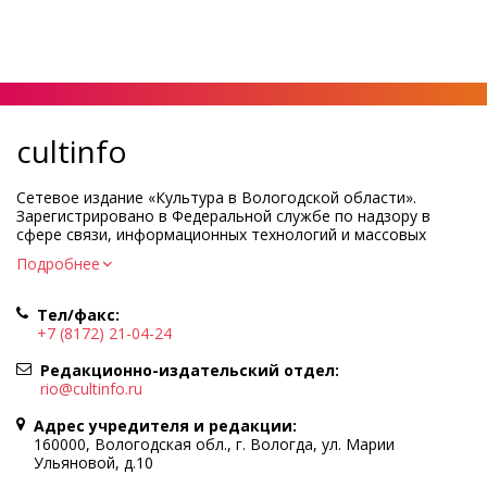
cultinfo
Сетевое издание «Культура в Вологодской области».
Зарегистрировано в Федеральной службе по надзору в
сфере связи, информационных технологий и массовых
коммуникаций.
Подробнее
Регистрационный номер и дата принятия решения о
регистрации: ЭЛ № ФС77-83275 от 19 мая 2022 г.
Тел/факс:
Учредитель КУ ВО «Информационно-аналитический центр
+7 (8172) 21-04-24
культуры»
Адрес учредителя и редакции: 160000, Вологодская обл., г.
Редакционно-издательский отдел:
Вологда, ул. Марии Ульяновой, д.10
rio@cultinfo.ru
Главный редактор — Легчанова Елена Григорьевна
Адрес учредителя и редакции:
Политика в отношении обработки персональных данных
160000, Вологодская обл., г. Вологда, ул. Марии
Ульяновой, д.10
При полном или частичном использовании информации