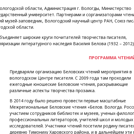
ологодской области, Администрация г. Вологды, Министерство
ударственный университет. Партнерами и сорганизаторами чтен
й музей-заповедник, Вологодский научный центр РАН, Союз пи
одской области.
бъединяет широкие круги почитателей творчества писателя,
ляризации литературного наследия Василия Белова (1932 – 2012)
ПРОГРАММА ЧТЕНИЙ
Предваряли организацию Беловских чтений мероприятия в
вологодском Центре писателя. С 2009 года там проходили
ежегодные юношеские Беловские чтения, раскрывающие
различные аспекты творчества прозаика.
В 2014 году было решено провести первые масштабные
Межрегиональные Беловские чтения «Белов. Вологда. Росс
участием сотрудников библиотек и музеев, ученых-филолог
профессиональных литераторов, учителей школ и молодых
исследователей. Участники чтений посетили родину писате
деревню Тимониху Харовского района, и в дальнейшем эти 