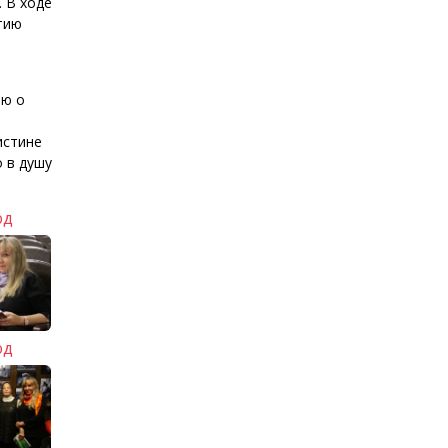
 В ходе
тию
ью о
истине
 в душу
од
од