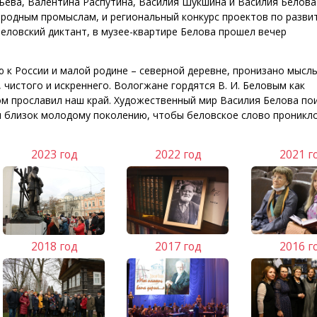
ева, Валентина Распутина, Василия Шукшина и Василия Белова.
ародным промыслам, и региональный конкурс проектов по разви
еловский диктант, в музее-квартире Белова прошел вечер
к России и малой родине – северной деревне, пронизано мысл
 чистого и искреннего. Вологжане гордятся В. И. Беловым как
м прославил наш край. Художественный мир Василия Белова по
ал близок молодому поколению, чтобы беловское слово проникло
2023 год
2022 год
2021 г
2018 год
2017 год
2016 г