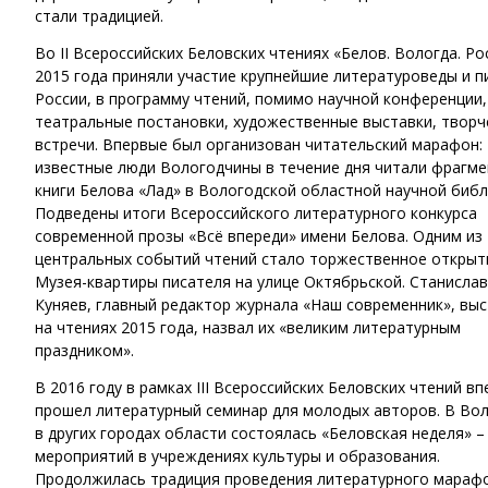
стали традицией.
Во II Всероссийских Беловских чтениях «Белов. Вологда. Ро
2015 года приняли участие крупнейшие литературоведы и п
России, в программу чтений, помимо научной конференции
театральные постановки, художественные выставки, творч
встречи. Впервые был организован читательский марафон:
известные люди Вологодчины в течение дня читали фрагме
книги Белова «Лад» в Вологодской областной научной библ
Подведены итоги Всероссийского литературного конкурса
современной прозы «Всё впереди» имени Белова. Одним из
центральных событий чтений стало торжественное открыт
Музея-квартиры писателя на улице Октябрьской. Станислав
Куняев, главный редактор журнала «Наш современник», вы
на чтениях 2015 года, назвал их «великим литературным
праздником».
В 2016 году в рамках III Всероссийских Беловских чтений в
прошел литературный семинар для молодых авторов. В Вол
в других городах области состоялась «Беловская неделя» –
мероприятий в учреждениях культуры и образования.
Продолжилась традиция проведения литературного мараф