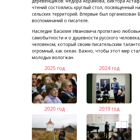
деревенщиков: Фёдора Абрамова, Виктора Астафь
чтений состоялись круглый стол, посвященный н
сельских территорий. Впервые был организован Б
воспоминаний о писателе.
Наследие Василия Ивановича пропитано любовью 
самобытности и о душевности русского человека,
человеком, который своим писательским таланто
огромный, как океан. Важно, чтобы этот мир ст
молодых вологжан.
2025 год
2024 год
2020 год
2019 год