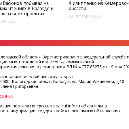
м Васюнов побывал на
Филиппенко из Кемеровск
ких чтениях в Вологде и
области
зал о своих проектах
24 октября 2025
бря 2025
ологодской области». Зарегистрировано в Федеральной службе 
ационных технологий и массовых коммуникаций.
ринятия решения о регистрации: ЭЛ № ФС77-83275 от 19 мая 202
нно-аналитический центр культуры»
0000, Вологодская обл., г. Вологда, ул. Марии Ульяновой, д.10
 Елена Григорьевна
данных
ции портала гиперссылка на cultinfo.ru обязательна.
ность информации, содержащейся в рекламных объявлениях.