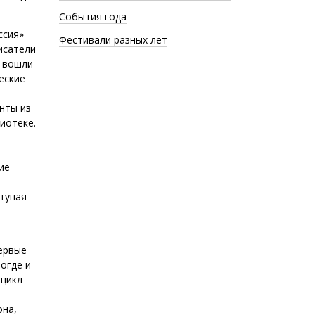
События года
ссия»
Фестивали разных лет
исатели
, вошли
еские
нты из
иотеке.
ие
ступая
первые
огде и
 цикл
она,