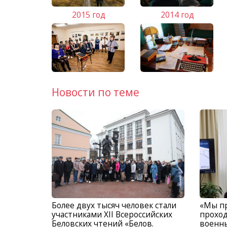
2015 год
2014 год
Новости по теме
Более двух тысяч человек стали
«Мы пр
участниками XII Всероссийских
проход
Беловских чтений «Белов.
военны