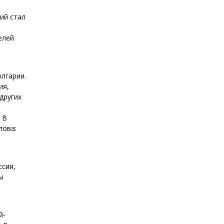
ий стал
елей
олгарии.
ия,
других
 В
лова:
ссии,
ы
й-