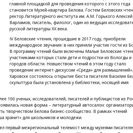
главной площадкой для проведения которого с этого года
становится Музей-квартира Белова. Гостем Беловских чтен
ректор Литературного института им. А.М. Горького Алексей
Варламов, писатель, филолог, один из ведущих исследоват
русской литературы XX века.
IV Беловские чтения, прошедшие в 2017 году, приобрели
международное звучание: в них приняли участие гости из Б
В программу чтений были включены Малые Беловские чтен
участниками которых стали дети и подростки из Вологды и 
городов области. Новшеством чтений в этом году стало
проведение интернет-дискуссии «Среда» для размышлений».
Харовске состоялось открытие бюста писателя Василия Бе
скульптура была установлена у библиотеки, носящей имя
лее 100 ученых, исследователей, писателей и публицистов из Ро
появилась новая форма – литературный автосалон: организатор
ать творчеством Белова бизнес-сообщество. В рамках чтений
ша хранит» для школьников и молодежи.
ошел первый межрегиональный телемост между музеями писателе