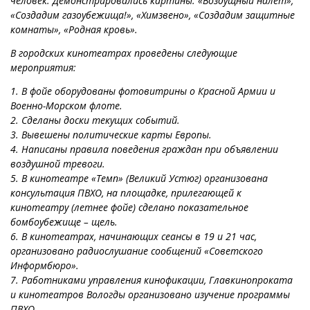
человек. Демонстрировались картины: «Воздущный налет»,
«Создадим газоубежища!», «Химзвено», «Создадим защитные
комнаты», «Родная кровь».
В городских кинотеатрах проведены следующие
мероприятия:
1. В фойе оборудованы фотовитрины о Красной Армии и
Военно-Морском флоте.
2. Сделаны доски текущих событий.
3. Вывешены политические карты Европы.
4. Написаны правила поведения граждан при объявлении
воздушной тревоги.
5. В кинотеатре «Темп» (Великий Устюг) организована
консультация ПВХО, на площадке, прилегающей к
кинотеатру (летнее фойе) сделано показательное
бомбоубежище – щель.
6. В кинотеатрах, начинающих сеансы в 19 и 21 час,
организовано радиослушание сообщений «Советского
Информбюро».
7. Работниками управления кинофикации, Главкинопроката
и кинотеатров Вологды организовано изучение программы
ПВХО.