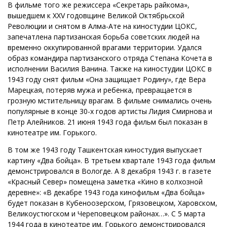
В фильме того же режиссера «Секретарь райкома»,
вышедшем к XXV годовщине Великой Октябрьской
Революции и снятом в Алма-Ате на киностудии ЦОКС,
запечатлена партизанская борьба советских людей на
временно оккупированной врагами территории. Удался
образ командира партизанского отряда Степана Кочета в
исполнении Василия Ванина. Также на киностудии ЦОКС в
1943 году снят фильм «Она защищает Родину», где Вера
Марецкая, потеряв мужа и ребенка, превращается в
грозную мстительницу врагам. В фильме снимались очень
популярные в конце 30-х годов артисты Лидия Смирнова и
Петр Алейников. 21 июня 1943 года фильм был показан в
кинотеатре им. Горького.
В том же 1943 году Ташкентская киностудия выпускает
картину «Два бойца». В третьем квартале 1943 года фильм
демонстрировался в Вологде. А 8 декабря 1943 г. в газете
«Красный Север» помещена заметка «Кино в колхозной
деревне»: «В декабре 1943 года кинофильм «Два бойца»
будет показан в Кубеноозерском, Грязовецком, Харовском,
Великоустюгском и Череповецком районах…». С 5 марта
1944 года в кинотеатре им. Горького демонстрировался