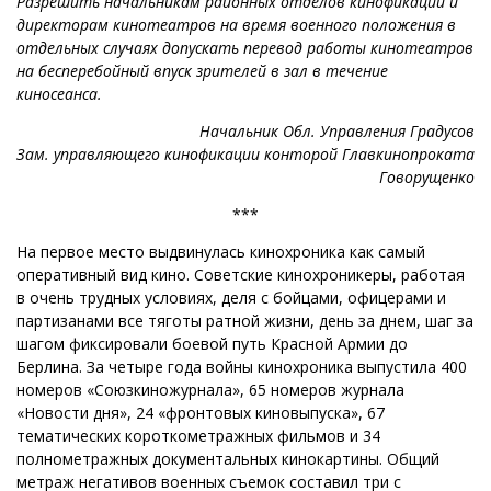
Разрешить начальникам районных отделов кинофикации и
директорам кинотеатров на время военного положения в
отдельных случаях допускать перевод работы кинотеатров
на бесперебойный впуск зрителей в зал в течение
киносеанса.
Начальник Обл. Управления Градусов
Зам. управляющего кинофикации конторой Главкинопроката
Говорущенко
***
На первое место выдвинулась кинохроника как самый
оперативный вид кино. Советские кинохроникеры, работая
в очень трудных условиях, деля с бойцами, офицерами и
партизанами все тяготы ратной жизни, день за днем, шаг за
шагом фиксировали боевой путь Красной Армии до
Берлина. За четыре года войны кинохроника выпустила 400
номеров «Союзкиножурнала», 65 номеров журнала
«Новости дня», 24 «фронтовых киновыпуска», 67
тематических короткометражных фильмов и 34
полнометражных документальных кинокартины. Общий
метраж негативов военных съемок составил три с