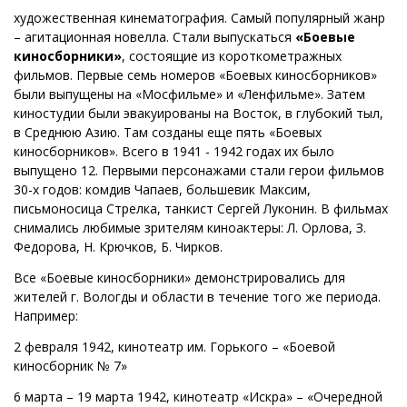
художественная кинематография. Самый популярный жанр
– агитационная новелла. Стали выпускаться
«Боевые
киносборники»
, состоящие из короткометражных
фильмов. Первые семь номеров «Боевых киносборников»
были выпущены на «Мосфильме» и «Ленфильме». Затем
киностудии были эвакуированы на Восток, в глубокий тыл,
в Среднюю Азию. Там созданы еще пять «Боевых
киносборников». Всего в 1941 - 1942 годах их было
выпущено 12. Первыми персонажами стали герои фильмов
30-х годов: комдив Чапаев, большевик Максим,
письмоносица Стрелка, танкист Сергей Луконин. В фильмах
снимались любимые зрителям киноактеры: Л. Орлова, З.
Федорова, Н. Крючков, Б. Чирков.
Все «Боевые киносборники» демонстрировались для
жителей г. Вологды и области в течение того же периода.
Например:
2 февраля 1942, кинотеатр им. Горького – «Боевой
киносборник № 7»
6 марта – 19 марта 1942, кинотеатр «Искра» – «Очередной