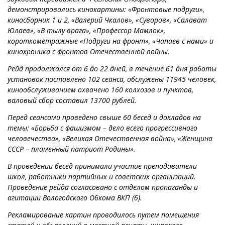
демонстрировались кинокартины: «Фронтовые подруги»,
киносборник 1 и 2, «Валерий Чкалов», «Суворов», «Салават
Юлаев», «В тылу врага», «Профессор Мамлок»,
короткометражные «Подруги на фронт», «Чапаев с нами» и
кинохроника с фронтов Отечественной войны.
Рейд продолжался от 6 до 22 дней, в течение 61 дня работы
установок поставлено 102 сеанса, обслужены 11945 человек,
кинообслуживанием охвачено 160 колхозов и пунктов,
валовый сбор составил 13700 рублей.
Перед сеансами проведено свыше 60 бесед и докладов на
темы: «Борьба с фашизмом – дело всего прогрессивного
человечества», «Великая Отечественная война», «Женщина
СССР – пламенный патриот Родины».
В проведении бесед принимали участие преподаватели
школ, работники партийных и советских организаций.
Проведение рейда согласовано с отделом пропаганды и
агитации Вологодского Обкома ВКП (б).
Рекламирование картин проводилось путем помещения