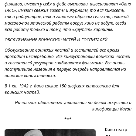
фильмов, имеют у себя в фойе выставки, вывешивают «Окно
ТАСС», имеют свежие газеты и журналы, то вся киносеть,
как в райцентрах, так и главным образом сельская, никакой
массово-политической работы вокруг кино не ведут, сведя
всю работу только к тому, что «крутят» картины.
ОБСЛУЖИВАНИЕ ВОИНСКИХ ЧАСТЕЙ И ГОСПИТАЛЕЙ
Обслуживание воинских частей и госпиталей все время
проходит бесперебойно. Все киноустановки воинских частей
и госпиталей регулярно снабжаются фильмами. Все вновь
поступившие названия в первую очередь направляются на
воинские киноустановки.
В 1 кв. 1942 г. дано свыше 150 шефских киносеансов для
воинских частей.
Начальник областного управления по делам искусства и
кинофикации Каган
***
Кинотеатр
им.