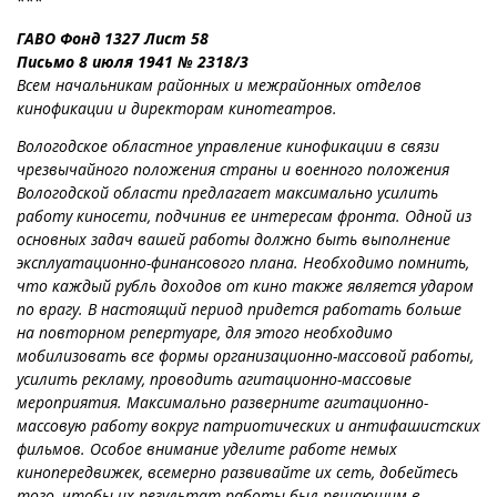
***
ГАВО Фонд 1327 Лист 58
Письмо 8 июля 1941 № 2318/3
Всем начальникам районных и межрайонных отделов
кинофикации и директорам кинотеатров.
Вологодское областное управление кинофикации в связи
чрезвычайного положения страны и военного положения
Вологодской области предлагает максимально усилить
работу киносети, подчинив ее интересам фронта. Одной из
основных задач вашей работы должно быть выполнение
эксплуатационно-финансового плана. Необходимо помнить,
что каждый рубль доходов от кино также является ударом
по врагу. В настоящий период придется работать больше
на повторном репертуаре, для этого необходимо
мобилизовать все формы организационно-массовой работы,
усилить рекламу, проводить агитационно-массовые
мероприятия. Максимально разверните агитационно-
массовую работу вокруг патриотических и антифашистских
фильмов. Особое внимание уделите работе немых
кинопередвижек, всемерно развивайте их сеть, добейтесь
того, чтобы их результат работы был решающим в