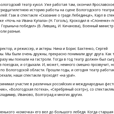
Вологодский театр кукол. Уже работая там, окончил Ярославско
и тридцатилетнюю историю работы на сцене Вологодского театра
ей: Гзак в спектакле «Сказание о граде Лебединце», Карл в спе
ке «Ночь на Ивана Купала» (Н. Гоголь), Крокодил в «Слоненке» п
ея Горыныча победил» (В. Лившиц, И. Кичанова), Военный министр
роли разные.
ектор, и режиссер, и актеры. Нина и Борис Бахтенко, Сергей
ы. Мы были очень дружны, прекрасно понимали друг друга. Как 
сразу мы поехали на гастроли. Тогда в год театр должен был сыг
в поездках, и отдыхали. И, может, немного смешно прозвучит, 
по Вологодской области. Прошли годы, и сегодня театр работа
оехали, наши спектакли проходят «на ура!».
принимал участие в различных российских и международных фест
ник», «Вологодская потеха», «Серебряный осетр»), со спектакля
Владимир, Иваново, Волгоград и многих других.
аленького «комочка» его вел до большого лебедя. Когда старшая