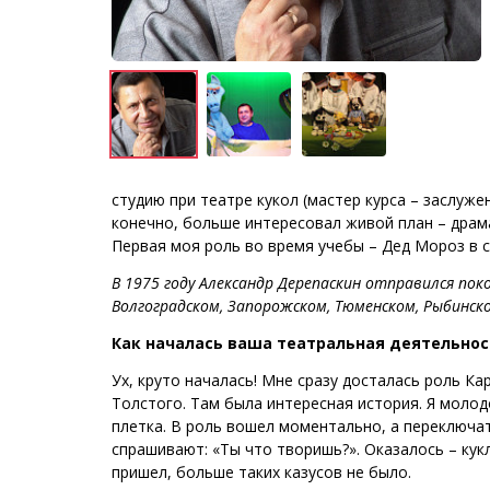
студию при театре кукол (мастер курса – заслуже
конечно, больше интересовал живой план – драмат
Первая моя роль во время учебы – Дед Мороз в с
В 1975 году Александр Дерепаскин отправился пок
Волгоградском, Запорожском, Тюменском, Рыбинск
Как началась ваша театральная деятельнос
Ух, круто началась! Мне сразу досталась роль Ка
Толстого. Там была интересная история. Я молодо
плетка. В роль вошел моментально, а переключат
спрашивают: «Ты что творишь?». Оказалось – кукл
пришел, больше таких казусов не было.