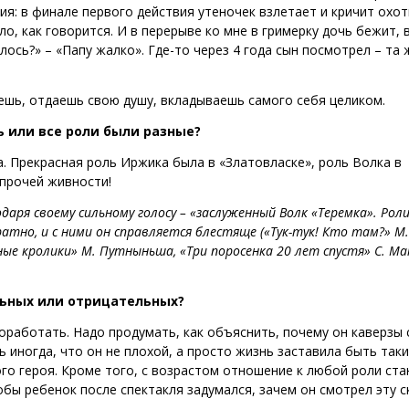
ия: в финале первого действия утеночек взлетает и кричит охот
ло, как говорится. И в перерыве ко мне в гримерку дочь бежит, 
илось?» – «Папу жалко». Где-то через 4 года сын посмотрел – та 
ешь, отдаешь свою душу, вкладываешь самого себя целиком.
ь или все роли были разные?
. Прекрасная роль Иржика была в «Златовласке», роль Волка в
 прочей живности!
аря своему сильному голосу – «заслуженный Волк «Теремка». Рол
атно, и с ними он справляется блестяще («Тук-тук! Кто там?» М.
ые кролики» М. Путныньша, «Три поросенка 20 лет спустя» С. Ма
льных или отрицательных?
поработать. Надо продумать, как объяснить, почему он каверзы 
 иногда, что он не плохой, а просто жизнь заставила быть таки
го героя. Кроме того, с возрастом отношение к любой роли ст
бы ребенок после спектакля задумался, зачем он смотрел эту с