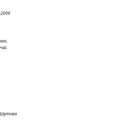
 2006
оил,
йчас
 Шутова