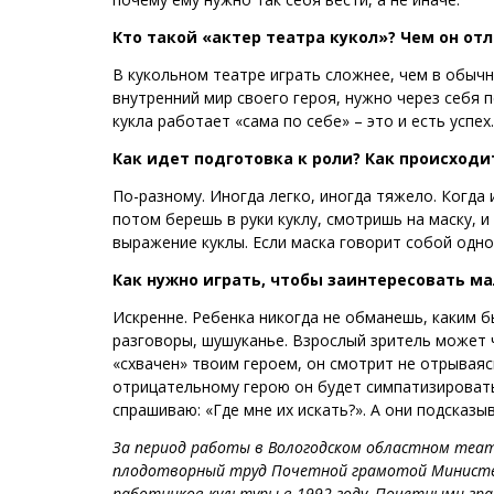
Кто такой «актер театра кукол»? Чем он от
В кукольном театре играть сложнее, чем в обычно
внутренний мир своего героя, нужно через себя пе
кукла работает «сама по себе» – это и есть успех
Как идет подготовка к роли? Как происходи
По-разному. Иногда легко, иногда тяжело. Когда 
потом берешь в руки куклу, смотришь на маску, и
выражение куклы. Если маска говорит собой одно
Как нужно играть, чтобы заинтересовать ма
Искренне. Ребенка никогда не обманешь, каким бы
разговоры, шушуканье. Взрослый зритель может ч
«схвачен» твоим героем, он смотрит не отрывая
отрицательному герою он будет симпатизировать.
спрашиваю: «Где мне их искать?». А они подсказыв
За период работы в Вологодском областном теат
плодотворный труд Почетной грамотой Министе
работников культуры в 1992 году, Почетными г