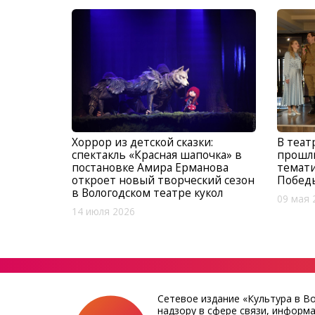
Хоррор из детской сказки:
В теат
спектакль «Красная шапочка» в
прошли
постановке Амира Ерманова
темати
откроет новый творческий сезон
Побед
в Вологодском театре кукол
09 мая 
14 июля 2026
Сетевое издание «Культура в В
надзору в сфере связи, информ