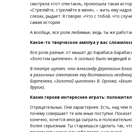
смотрела этот спектакль, произошла такая истор
«Стреляйте, стреляйте в меня», – жить ему надое
слезах, рыдает. Я говорю: «Что с тобой, что случ
самая история.
А вообще, все роли любимые, ведь ты же работа
Какое-то творческое амплуа у вас сложилос
Все роли разные: от мышат до Карабаса-Барабаса
«Золотом цыпленке». А сколько было медведей и
В театре шутят, что Александр Дерепаскин благод
в различных спектаклях ему доставались неоднокр
Бартенева, «Золотой цыпленок» В. Орлова, «Бешен
другие).
Каких героев интереснее играть: положите
Отрицательных. Они характернее. Есть, над чем 
почему совершает те или иные поступки. Показать
конечно, хочется иногда сыграть и положительно
более серьезным. Ты стараешься сделать так, что
почему ему нужно так себя вести, а не иначе.