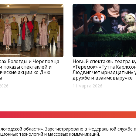
рах Вологды и Череповца
Новый спектакль театра к
 показы спектаклей и
«Теремок» «Тутта Карлссо
ческие акции ко Дню
Людвиг четырнадцатый» 
ы
дружбе и взаимовыручке
2026
11 марта 2026
ологодской области». Зарегистрировано в Федеральной службе 
ационных технологий и массовых коммуникаций.