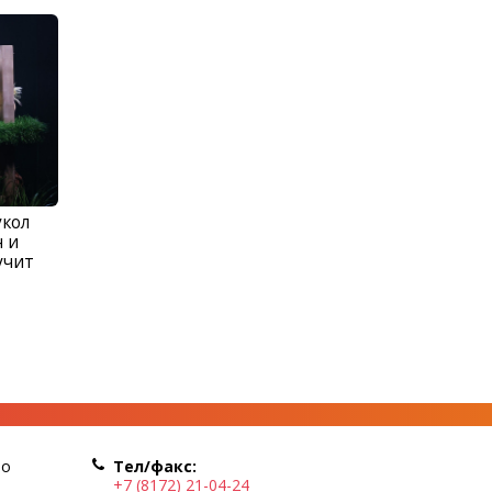
укол
н и
учит
по
Тел/факс:
+7 (8172) 21-04-24