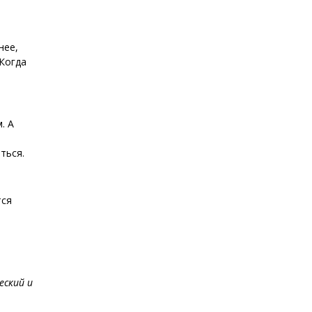
нее,
 Когда
. А
ться.
тся
еский и