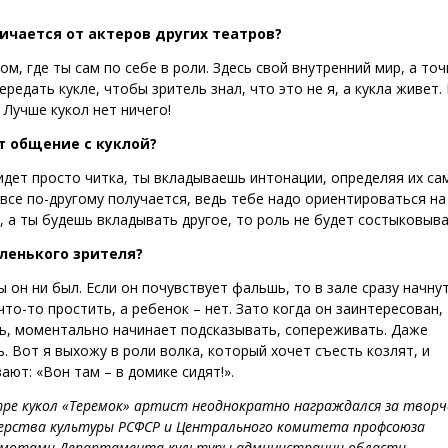
личается от актеров других театров?
м, где ты сам по себе в роли. Здесь свой внутренний мир, а точ
редать кукле, чтобы зритель знал, что это не я, а кукла живет.
. Лучше кукол нет ничего!
т общение с куклой?
идет просто читка, ты вкладываешь интонации, определяя их сам
 все по-другому получается, ведь тебе надо ориентироваться на
, а ты будешь вкладывать другое, то роль не будет состыковыва
ленького зрителя?
 он ни был. Если он почувствует фальшь, то в зале сразу начну
то-то простить, а ребенок – нет. Зато когда он заинтересован,
сь, моментально начинает подсказывать, сопереживать. Даже
 Вот я выхожу в роли волка, который хочет съесть козлят, и
ают: «Вон там – в домике сидят!».
ре кукол «Теремок» артист неоднократно награждался за творч
рства культуры РСФСР и Центрального комитета профсоюза
рамотами Департамента культуры администрации области,