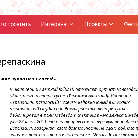
то посетить
Интервью
Проекты
Фест
ерепаскина
чше кукол нет ничего!»
В июле свой 60-летний юбилей отмечает артист Вологодск
областного театра кукол «Теремок» Александр Иванович
Дерепаскин. Казалось бы, совсем недавно юный выпускник
театральной студии при Волгоградском театре кукол
дебютировал в роли Медведя в спектакле «Машенька и медв
уже 28 июня 2011 года на творческом вечере кукловод Алекс
Дерепаскин завершит свою деятельность на сцене родного
этой же ролью в этой же постановке. Между двумя спектак