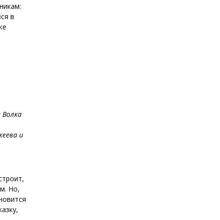
никам:
вся в
же
и Волка
кеева и
строит,
м. Но,
ановится
казку,