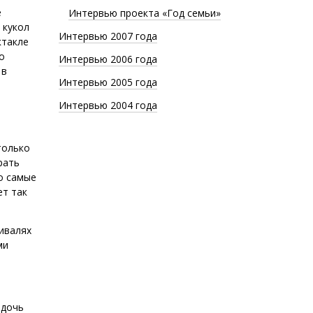
е
Интервью проекта «Год семьи»
 кукол
Интервью 2007 года
ктакле
о
Интервью 2006 года
 в
Интервью 2005 года
Интервью 2004 года
только
рать
но самые
ет так
ивалях
ми
 дочь