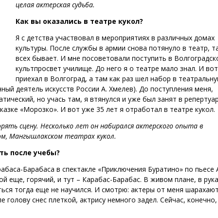
целая актерская судьба.
Как вы оказались в театре кукол?
Я с детства участвовал в мероприятиях в различных домах
культуры. После службы в армии снова потянуло в театр, та
всех бывает. И мне посоветовали поступить в Волгоградск
культпросвет училище. До него я о театре мало знал. И вот
приехал в Волгоград, а там как раз шел набор в театральн
нный деятель искусств России А. Хмелев). До поступления меня,
ический, но учась там, я втянулся и уже был занят в репертуар
казке «Морозко». И вот уже 35 лет я отработал в театре кукол.
орять сцену. Несколько лет он набирался актерского опыта в
ом, Мангышлакском театрах кукол.
ть после учебы?
рабаса-Барабаса в спектакле «Приключения Буратино» по пьесе 
й еще, горячий, и тут – Карабас-Барабас. В живом плане, в рук
ься тогда еще не научился. И смотрю: актеры от меня шарахают
е голову снес плеткой, актрису немного задел. Сейчас, конечно