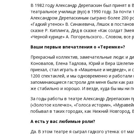
В 1982 году Александр Дерепаскин был принят в 
театральное училище (вуз) в 1990 году. За почт
Александром Дерепаскиным сыграно более 200 рол
«Гадкий утенок» В. Синакевича, Ляшок в постанов
сказке Р. Киплинга, Дед в сказке «Как солдат Зм
«Черной курице» А. Погорельского... Словом, все 
Ваши первые впечатления о «Теремке»?
Прекрасный коллектив, замечательные люди: и дир
Коновалов, Елена Тадлова, Юрий и Вера Шелепин
приехал, стал играть в «Машеньке и медведе», и 
1200 спектаклей, и мы одновременно и работали 
запоминающиеся гастроли для меня были как раз 
же стабильно и хорошо. И везде, куда бы мы ни п
За годы работы в театре Александр Дерепаскин 
(«Золотое колечко», «Голоса истории», «Муравей
побывал в таких городах, как Нижний Новгород, 
А есть у вас любимые роли?
Да. В этом театре я сыграл гадкого утенка: от м