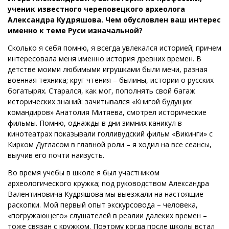
ученик известного череповецкого археолога
Александра Кудряшова. Чем обусловлен ваш интерес
именно к теме Руси изначальной?
Сколько я себя помню, я всегда увлекался историей; причем
интересовала меня именно история древних времен. В
детстве моими любимыми игрушками были мечи, разная
военная техника; круг чтения – былины, истории о русских
богатырях. Старался, как мог, пополнять свой багаж
исторических знаний: зачитывался «Книгой будущих
командиров» Анатолия Митяева, смотрел исторические
фильмы. Помню, однажды в дни зимних каникул в
кинотеатрах показывали голливудский фильм «Викинги» с
Кирком Дугласом в главной роли – я ходил на все сеансы,
выучив его почти наизусть.
Во время учебы в школе я был участником
археологического кружка; под руководством Александра
Валентиновича Кудряшова мы выезжали на настоящие
раскопки. Мой первый опыт экскурсовода – человека,
«погружающего» слушателей в реалии далеких времен –
тоже связан с кружком. Поэтому когда после школы встал