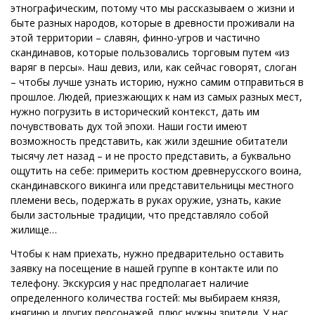
этнографическим, потому что мы рассказываем о жизни и
быте разных народов, которые в древности проживали на
этой территории – славян, финно-угров и частично
скандинавов, которые пользовались торговым путем «из
варяг в персы». Наш девиз, или, как сейчас говорят, слоган
– чтобы лучше узнать историю, нужно самим отправиться в
прошлое. Людей, приезжающих к нам из самых разных мест,
нужно погрузить в исторический контекст, дать им
почувствовать дух той эпохи. Наши гости имеют
возможность представить, как жили здешние обитатели
тысячу лет назад – и не просто представить, а буквально
ощутить на себе: примерить костюм древнерусского воина,
скандинавского викинга или представительницы местного
племени весь, подержать в руках оружие, узнать, какие
были застольные традиции, что представляло собой
жилище…
Чтобы к нам приехать, нужно предварительно оставить
заявку на посещение в нашей группе в контакте или по
телефону. Экскурсия у нас предполагает наличие
определенного количества гостей: мы выбираем князя,
княгиню и других персонажей, плюс нужны зрители. У нас