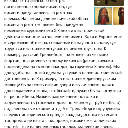
из какого-то финского центра,
ie
посвященного эпохе викингов, где
викинги представлены… в рогатых
шлемах. На самом деле мифический образ
викинга в рогатом шлеме был придуман
немецкими художниками XIX века и к исторической
действительности отношения не имеет. Хотя в Европе есть
и серьезные объекты, созданные на научной основе, где
трудятся настоящие энтузиасты-реконструкторы. К
примеру, датский Треллеборг – комплекс из четырех
фортов, построенных в эпоху викингов (реконструкция
произведена на основе находок, датируемых X веком). Мы
для удобства гостей идем на уступки в плане исторической
достоверности. К примеру, в настоящем древнерусском
жилище были очень низкие двери и высоченные пороги –
для сохранения тепла; чтобы зайти, нужно было согнуться
в три погибели. Низкие, закопченные потолки и
задымленность (топились дома по-черному, труб не было),
подслеповатые окошки и т.д. А в Треллеборге скрупулезно
следуют исторической правде: каждая досочка вытесана
топором, а не взята с пилорамы; никаких металлических
частей – всё на деревянных гвоздях; маленькие двери,