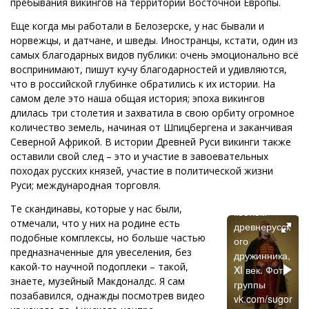
пребывания викингов на территории Восточной Европы.
Еще когда мы работали в Белозерске, у нас бывали и
норвежцы, и датчане, и шведы. Иностранцы, кстати, один из
самых благодарных видов публики: очень эмоционально всё
воспринимают, пишут кучу благодарностей и удивляются,
что в российской глубинке обратились к их истории. На
самом деле это наша общая история; эпоха викингов
длилась три столетия и захватила в свою орбиту огромное
количество земель, начиная от Шпицбергена и заканчивая
Северной Африкой. В истории Древней Руси викинги также
оставили свой след – это и участие в завоевательных
походах русских князей, участие в политической жизни
Зимний
Руси; международная торговля.
парадный
Те скандинавы, которые у нас были,
костюм
отмечали, что у них на родине есть
древнерусск
подобные комплексы, но больше частью
ого
предназначенные для увеселения, без
дружинника,
какой-то научной подоплеки – такой,
XI век. Фото
знаете, музейный Макдоналдс. Я сам
группы
позабавился, однажды посмотрев видео
vk.com/sugor