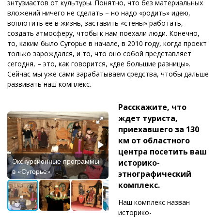
энтузиастов от культуры. Понятно, что без материальных
вложений ничего не сделать – но надо «родить» идею,
воплотить ее в жизнь, заставить «стены» работать,
создать атмосферу, чтобы к нам поехали люди. Конечно,
то, каким было Сугорье в начале, в 2010 году, когда проект
только зарождался, и то, что оно собой представляет
сегодня, – это, как говорится, «две большие разницы».
Сейчас мы уже сами зарабатываем средства, чтобы дальше
развивать наш комплекс.
Расскажите, что
ждет туриста,
приехавшего за 130
км от областного
центра посетить ваш
Экскурсионные программы
Экскурсионные программы
историко-
в «Сугорье»
в «Сугорье»
этнографический
комплекс.
Наш комплекс назван
историко-