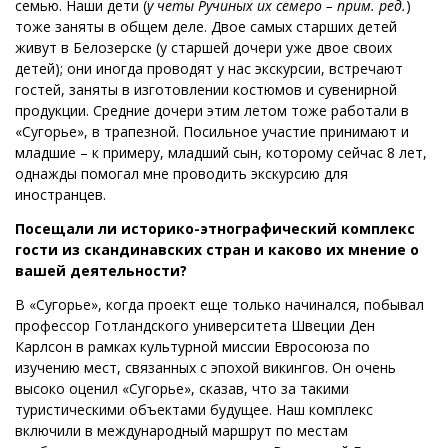
семью. Наши дети (
у четы Ручиных их семеро – прим. ред.
)
тоже заняты в общем деле. Двое самых старших детей
живут в Белозерске (у старшей дочери уже двое своих
детей); они иногда проводят у нас экскурсии, встречают
гостей, заняты в изготовлении костюмов и сувенирной
продукции. Средние дочери этим летом тоже работали в
«Сугорье», в трапезной. Посильное участие принимают и
младшие – к примеру, младший сын, которому сейчас 8 лет,
однажды помогал мне проводить экскурсию для
иностранцев.
Посещали ли историко-этнографический комплекс
гости из скандинавских стран и каково их мнение о
вашей деятельности?
В «Сугорье», когда проект еще только начинался, побывал
профессор Готландского университета Швеции Ден
Карлсон в рамках культурной миссии Евросоюза по
изучению мест, связанных с эпохой викингов. Он очень
высоко оценил «Сугорье», сказав, что за такими
туристическими объектами будущее. Наш комплекс
включили в международный маршрут по местам