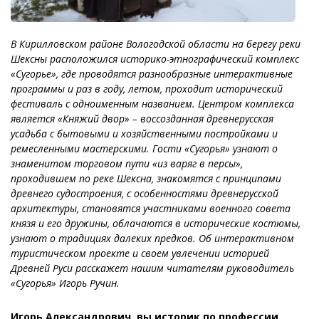
В Кирилловском районе Вологодской области на берегу реки
Шексны расположился историко-этнографический комплекс
«Сугорье», где проводятся разнообразные интерактивные
программы и раз в году, летом, проходит исторический
фестиваль с одноименным названием. Центром комплекса
является «Княжий двор» – воссозданная древнерусская
усадьба с бытовыми и хозяйственными постройками и
ремесленными мастерскими. Гости «Сугорья» узнают о
знаменитом торговом пути «из варяг в персы»,
проходившем по реке Шексна, знакомятся с принципами
древнего судостроения, с особенностями древнерусской
архитектуры, становятся участниками военного совета
князя и его дружины, облачаются в исторические костюмы,
узнают о традициях далеких предков. Об интерактивном
туристическом проекте и своем увлечении историей
Древней Руси расскажет нашим читателям руководитель
«Сугорья» Игорь Ручин.
Игорь Александрович, вы историк по профессии,