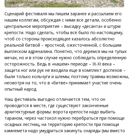
Сценарий фестиваля мы пишем заранее и рассылаем его
нашим коллегам, обсуждая с ними все детали, особенно
центральное мероприятие – высадку «десанта» и штурм
крепости. Надо сделать, чтобы всё было по-настоящему,
чтоб со стороны происходящее казалось абсолютно
реальной битвой – яростной, ожесточенной, с большим
выплеском адреналина. Понятно, что деремся мы на тупых
мечах, но и в этом случае нужно соблюдать определенную
осторожность. Ведь в «нашем» периоде – IX-XI века –
защита ног или рук не входила еще в комплект доспехов –
были только кольчуги и шлемы; поэтому травмы возможны,
несмотря на то, что в «битве» принимает участие очень
опытный народ.
Наш фестиваль выгодно отличается тем, что он
проводится в месте, где существуют законченные
архитектурные формы: ворота крепости надо выбить
тараном, через частокол нужно перебраться при помощи
осадных лестниц, на территорию крепости при помощи
камнемета надо умудриться закинуть снаряды (мы вместо