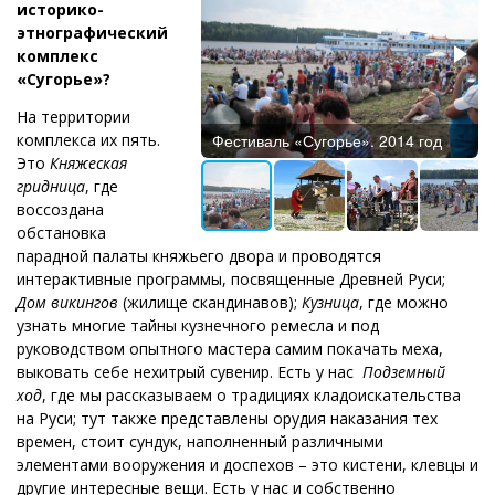
историко-
этнографический
комплекс
«Сугорье»?
На территории
комплекса их пять.
Фестиваль «Сугорье». 2014 год
Это
Княжеская
гридница
, где
воссоздана
обстановка
парадной палаты княжьего двора и проводятся
интерактивные программы, посвященные Древней Руси;
Дом викингов
(жилище скандинавов);
Кузница
, где можно
узнать многие тайны кузнечного ремесла и под
руководством опытного мастера самим покачать меха,
выковать себе нехитрый сувенир. Есть у нас
Подземный
ход
, где мы рассказываем о традициях кладоискательства
на Руси; тут также представлены орудия наказания тех
времен, стоит сундук, наполненный различными
элементами вооружения и доспехов – это кистени, клевцы и
другие интересные вещи. Есть у нас и собственно