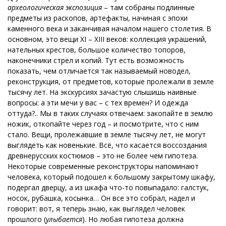
археологическая экспозиция
– там собраны подлинные
предметы из раскопов, артефакты, начиная с эпохи
каменного века и заканчивая началом нашего столетия. В
основном, это вещи XI – XIII веков: коллекция украшений,
нательных крестов, большое количество топоров,
наконечники стрел и копий. Тут есть возможность
показать, чем отличается так называемый новодел,
реконструкция, от предметов, которые пролежали в земле
тысячу лет. На экскурсиях зачастую слышишь наивные
вопросы: а эти мечи у вас – с тех времен? И одежда
оттуда?.. Мы в таких случаях отвечаем: закопайте в землю
ножик, откопайте через год – и посмотрите, что с ним
стало. Вещи, пролежавшие в земле тысячу лет, не могут
выглядеть как новенькие. Всё, что касается воссоздания
древнерусских костюмов – это не более чем гипотеза.
Некоторые современные реконструкторы напоминают
человека, который подошел к большому закрытому шкафу,
подергал дверцу, а из шкафа что-то повыпадало: галстук,
носок, рубашка, косынка… Он все это собрал, надел и
говорит: вот, я теперь знаю, как выглядел человек
прошлого (
улыбается
). Но любая гипотеза должна