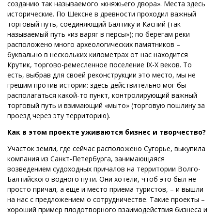
созданию так называемого «княжьего двора». Места здесь
исторические. По Шексне в древности проходил важный
торговый путь, соединяющий Балтику и Каспий (так
называемый путь «из варяг в персы»); по берегам реки
расположено много археологических памятников –
буквально в нескольких километрах от нас находится
Крутик, торгово-ремесленное поселение IX-X веков. То
есть,
выбрав для своей реконструкции это место, мы не
грешим против истории: здесь действительно мог бы
располагаться какой-то пункт,
контролирующий важный
торговый путь и взимающий «мыто» (торговую пошлину за
проезд через эту территорию).
Как в этом проекте уживаются бизнес и творчество?
Участок земли, где сейчас расположено Сугорье, выкупила
компания из Санкт-Петербурга, занимающаяся
возведением судоходных причалов на территории Волго-
Балтийского водного пути. Они хотели, чтоб это был не
просто причал, а еще и место приема туристов, – и вышли
на нас с предложением о сотрудничестве. Такие проекты –
хороший пример плодотворного взаимодействия бизнеса и