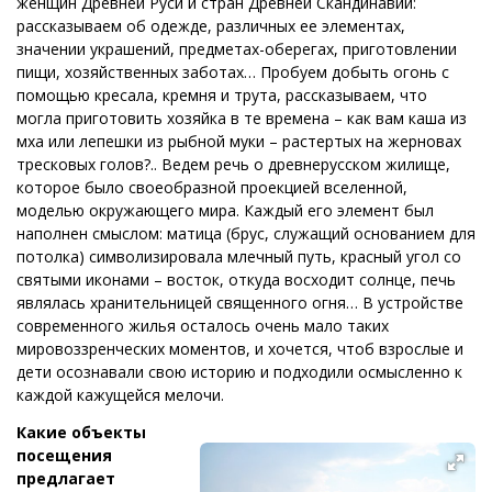
женщин Древней Руси и стран Древней Скандинавии:
рассказываем об одежде, различных ее элементах,
значении украшений, предметах-оберегах, приготовлении
пищи, хозяйственных заботах… Пробуем добыть огонь с
помощью кресала, кремня и трута, рассказываем, что
могла приготовить хозяйка в те времена – как вам каша из
мха или лепешки из рыбной муки – растертых на жерновах
тресковых голов?.. Ведем речь о древнерусском жилище,
которое было своеобразной проекцией вселенной,
моделью окружающего мира. Каждый его элемент был
наполнен смыслом: матица (брус, служащий основанием для
потолка) символизировала млечный путь, красный угол со
святыми иконами – восток, откуда восходит солнце, печь
являлась хранительницей священного огня… В устройстве
современного жилья осталось очень мало таких
мировоззренческих моментов, и хочется, чтоб взрослые и
дети осознавали свою историю и подходили осмысленно к
каждой кажущейся мелочи.
Какие объекты
посещения
предлагает