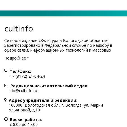
cultinfo
Сетевое издание «Культура в Вологодской области».
Зарегистрировано в Федеральной службе по надзору в
сфере связи, информационных технологий и массовых
коммуникаций.
Подробнее
Регистрационный номер и дата принятия решения о
регистрации: ЭЛ № ФС77-83275 от 19 мая 2022 г.
Тел/факс:
Учредитель КУ ВО «Информационно-аналитический центр
+7 (8172) 21-04-24
культуры»
Адрес учредителя и редакции: 160000, Вологодская обл., г.
Редакционно-издательский отдел:
Вологда, ул. Марии Ульяновой, д.10
rio@cultinfo.ru
Главный редактор — Легчанова Елена Григорьевна
Адрес учредителя и редакции:
Политика в отношении обработки персональных данных
160000, Вологодская обл., г. Вологда, ул. Марии
Ульяновой, д.10
При полном или частичном использовании информации
портала гиперссылка на cultinfo.ru обязательна.
Время работы:
Редакция не несет ответственности за достоверность
с 8:00 до 17:00