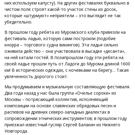
них используем капусту). На других фестивалях буквально в
чистом поле строят какой-то участок стены из досок,
которые «штурмуют» неприятели – это выглядит не так
убедительно.
В прошлом году ребята из Муромского клуба привезли на
фестиваль ладью, которую сами построили (подобие
кнорра – торгового судна викингов). Эта ладья сильно
оживила действо – она участвовала в высадке «десанта»,
на ней катали гостей. В позапрошлом году эти ребята на
своей ладье прошли путь от Ладоги до Мурома длиной 1600
км! В исторических одеждах, с ночевками на берегу… Такая
увлеченность дорогого стоит.
Мы продумываем и музыкальную составляющую фестиваля.
Два года назад у нас была группа «Очелье сороки» из
Москвы – потрясающий коллектив, исполняющий
композиции на основе славянских обрядовых песен и
распевов на древних северо-западных диалектах в
сопровождении этнических инструментов; в прошлом году
приезжал известный гусляр Сергей Балакин из Нижнего
Новгорода.