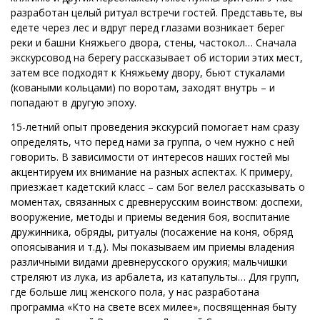
разработан целый ритуал встречи гостей. Представьте, вы
едете через лес
и вдруг перед глазами возникает берег
реки и башни Княжьего двора, стены, частокол…
Сначала
экскурсовод на берегу рассказывает об истории этих мест,
затем все подходят к Княжьему двору, бьют стукалами
(коваными кольцами) по воротам, заходят внутрь
– и
попадают в другую эпоху.
15-летний опыт проведения экскурсий помогает нам сразу
определять, что перед нами за группа, о чем нужно с ней
говорить. В зависимости от интересов наших гостей мы
акцентируем их внимание на разных аспектах. К примеру,
приезжает кадетский класс – сам Бог велел рассказывать о
моментах, связанных с древнерусским воинством: доспехи,
вооружение, методы и приемы ведения боя, воспитание
дружинника, обряды, ритуалы (посажение на коня, обряд
опоясывания и т.д.). Мы показываем им приемы владения
различными видами древнерусского оружия; мальчишки
стреляют из лука, из арбалета, из катапульты… Для групп,
где больше лиц женского пола, у нас разработана
программа «Кто на свете всех милее», посвященная быту