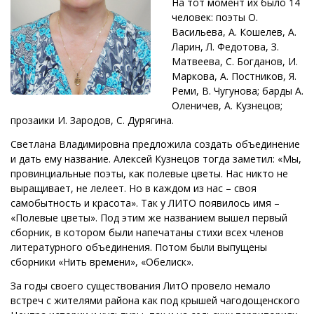
На тот момент их было 14
человек: поэты О.
Васильева, А. Кошелев, А.
Ларин, Л. Федотова, З.
Матвеева, С. Богданов, И.
Маркова, А. Постников, Я.
Реми, В. Чугунова; барды А.
Оленичев, А. Кузнецов;
прозаики И. Зародов, С. Дурягина.
Светлана Владимировна предложила создать объединение
и дать ему название. Алексей Кузнецов тогда заметил: «Мы,
провинциальные поэты, как полевые цветы. Нас никто не
выращивает, не лелеет. Но в каждом из нас – своя
самобытность и красота». Так у ЛИТО появилось имя –
«Полевые цветы». Под этим же названием вышел первый
сборник, в котором были напечатаны стихи всех членов
литературного объединения. Потом были выпущены
сборники «Нить времени», «Обелиск».
За годы своего существования ЛитО провело немало
встреч с жителями района как под крышей чагодощенского