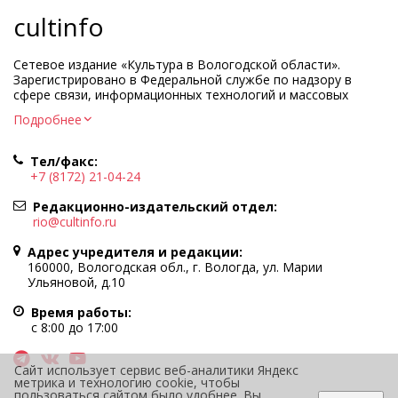
cultinfo
Сетевое издание «Культура в Вологодской области».
Зарегистрировано в Федеральной службе по надзору в
сфере связи, информационных технологий и массовых
коммуникаций.
Подробнее
Регистрационный номер и дата принятия решения о
регистрации: ЭЛ № ФС77-83275 от 19 мая 2022 г.
Тел/факс:
Учредитель КУ ВО «Информационно-аналитический центр
+7 (8172) 21-04-24
культуры»
Адрес учредителя и редакции: 160000, Вологодская обл., г.
Редакционно-издательский отдел:
Вологда, ул. Марии Ульяновой, д.10
rio@cultinfo.ru
Главный редактор — Легчанова Елена Григорьевна
Адрес учредителя и редакции:
Политика в отношении обработки персональных данных
160000, Вологодская обл., г. Вологда, ул. Марии
Ульяновой, д.10
При полном или частичном использовании информации
портала гиперссылка на cultinfo.ru обязательна.
Время работы:
Редакция не несет ответственности за достоверность
с 8:00 до 17:00
информации, содержащейся в рекламных объявлениях.
12+
Сайт использует сервис веб-аналитики Яндекс
метрика и технологию cookie, чтобы
пользоваться сайтом было удобнее. Вы