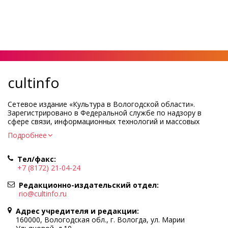
cultinfo
Сетевое издание «Культура в Вологодской области».
Зарегистрировано в Федеральной службе по надзору в
сфере связи, информационных технологий и массовых
коммуникаций.
Подробнее
Регистрационный номер и дата принятия решения о
регистрации: ЭЛ № ФС77-83275 от 19 мая 2022 г.
Тел/факс:
Учредитель КУ ВО «Информационно-аналитический центр
+7 (8172) 21-04-24
культуры»
Адрес учредителя и редакции: 160000, Вологодская обл., г.
Редакционно-издательский отдел:
Вологда, ул. Марии Ульяновой, д.10
rio@cultinfo.ru
Главный редактор — Легчанова Елена Григорьевна
Адрес учредителя и редакции:
Политика в отношении обработки персональных данных
160000, Вологодская обл., г. Вологда, ул. Марии