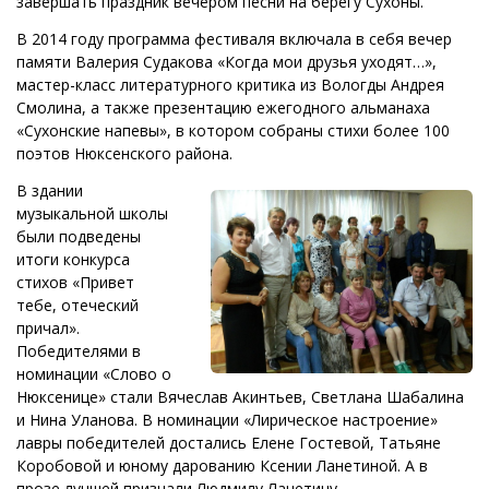
завершать праздник вечером песни на берегу Сухоны.
В 2014 году программа фестиваля включала в себя вечер
памяти Валерия Судакова «Когда мои друзья уходят…»,
мастер-класс литературного критика из Вологды Андрея
Смолина, а также презентацию ежегодного альманаха
«Сухонские напевы», в котором собраны стихи более 100
поэтов Нюксенского района.
В здании
музыкальной школы
были подведены
итоги конкурса
стихов «Привет
тебе, отеческий
причал».
Победителями в
номинации «Слово о
Нюксенице» стали Вячеслав Акинтьев, Светлана Шабалина
и Нина Уланова. В номинации «Лирическое настроение»
лавры победителей достались Елене Гостевой, Татьяне
Коробовой и юному дарованию Ксении Ланетиной. А в
прозе лучшей признали Людмилу Ланетину.