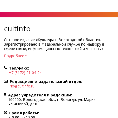
cultinfo
Сетевое издание «Культура в Вологодской области».
Зарегистрировано в Федеральной службе по надзору в
сфере связи, информационных технологий и массовых
коммуникаций.
Подробнее
Регистрационный номер и дата принятия решения о
регистрации: ЭЛ № ФС77-83275 от 19 мая 2022 г.
Тел/факс:
Учредитель КУ ВО «Информационно-аналитический центр
+7 (8172) 21-04-24
культуры»
Адрес учредителя и редакции: 160000, Вологодская обл., г.
Редакционно-издательский отдел:
Вологда, ул. Марии Ульяновой, д.10
rio@cultinfo.ru
Главный редактор — Легчанова Елена Григорьевна
Адрес учредителя и редакции:
Политика в отношении обработки персональных данных
160000, Вологодская обл., г. Вологда, ул. Марии
Ульяновой, д.10
При полном или частичном использовании информации
портала гиперссылка на cultinfo.ru обязательна.
Время работы:
Редакция не несет ответственности за достоверность
с 8:00 до 17:00