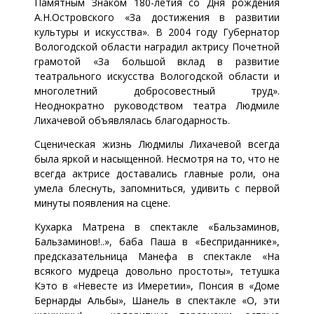
Памятным Знаком 180-летия со Дня рождения
А.Н.Островского «За достижения в развитии
культуры и искусства». В 2004 году Губернатор
Вологодской области наградил актрису Почетной
грамотой «За большой вклад в развитие
театрального искусства Вологодской области и
многолетний добросовестный труд».
Неоднократно руководством театра Людмиле
Лихачевой объявлялась благодарность.
Сценическая жизнь Людмилы Лихачевой всегда
была яркой и насыщенной. Несмотря на то, что не
всегда актрисе доставались главные роли, она
умела блеснуть, запомниться, удивить с первой
минуты появления на сцене.
Кухарка Матрена в спектакле «Бальзаминов,
Бальзаминов!..», баба Паша в «Бесприданнике»,
предсказательница Манефа в спектакле «На
всякого мудреца довольно простоты», тетушка
Кэто в «Невесте из Имеретии», Понсия в «Доме
Бернарды Альбы», Шанель в спектакле «О, эти