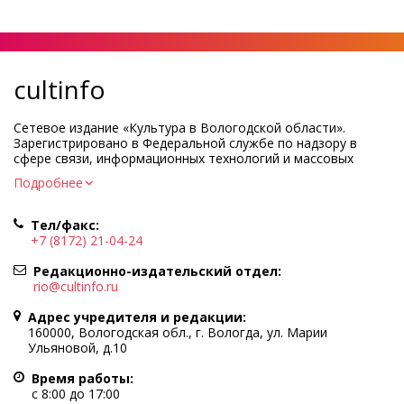
cultinfo
Сетевое издание «Культура в Вологодской области».
Зарегистрировано в Федеральной службе по надзору в
сфере связи, информационных технологий и массовых
коммуникаций.
Подробнее
Регистрационный номер и дата принятия решения о
регистрации: ЭЛ № ФС77-83275 от 19 мая 2022 г.
Тел/факс:
Учредитель КУ ВО «Информационно-аналитический центр
+7 (8172) 21-04-24
культуры»
Адрес учредителя и редакции: 160000, Вологодская обл., г.
Редакционно-издательский отдел:
Вологда, ул. Марии Ульяновой, д.10
rio@cultinfo.ru
Главный редактор — Легчанова Елена Григорьевна
Адрес учредителя и редакции:
Политика в отношении обработки персональных данных
160000, Вологодская обл., г. Вологда, ул. Марии
Ульяновой, д.10
При полном или частичном использовании информации
портала гиперссылка на cultinfo.ru обязательна.
Время работы:
Редакция не несет ответственности за достоверность
с 8:00 до 17:00
информации, содержащейся в рекламных объявлениях.