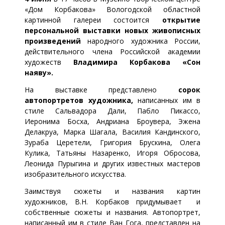
«Дом Корбакова» Вологодской областной
картинной галереи состоится
открытие
персональной выставки новых живописных
произведений
народного художника России,
действительного члена Российской академии
художеств
Владимира Корбакова «Сон
наяву».
На выставке представлено
сорок
автопортретов художника,
написанных им в
стиле Сальвадора Дали, Пабло Пикассо,
Иеронима Босха, Андриана Броувера, Эжена
Делакруа, Марка Шагала, Василия Кандинского,
Зураба Церетели, Григория Брускина, Олега
Кулика, Татьяны Назаренко, Игоря Обросова,
Леонида Пурыгина и других известных мастеров
изобразительного искусства.
Заимствуя сюжеты и названия картин
художников, В.Н. Корбаков придумывает и
собственные сюжеты и названия. Автопортрет,
написанный им в стиле Ван Гога, представлен на