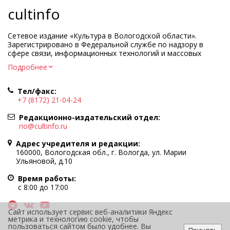
cultinfo
Сетевое издание «Культура в Вологодской области».
Зарегистрировано в Федеральной службе по надзору в
сфере связи, информационных технологий и массовых
коммуникаций.
Подробнее
Регистрационный номер и дата принятия решения о
регистрации: ЭЛ № ФС77-83275 от 19 мая 2022 г.
Тел/факс:
Учредитель КУ ВО «Информационно-аналитический центр
+7 (8172) 21-04-24
культуры»
Адрес учредителя и редакции: 160000, Вологодская обл., г.
Редакционно-издательский отдел:
Вологда, ул. Марии Ульяновой, д.10
rio@cultinfo.ru
Главный редактор — Легчанова Елена Григорьевна
Адрес учредителя и редакции:
Политика в отношении обработки персональных данных
160000, Вологодская обл., г. Вологда, ул. Марии
Ульяновой, д.10
При полном или частичном использовании информации
портала гиперссылка на cultinfo.ru обязательна.
Время работы:
Редакция не несет ответственности за достоверность
с 8:00 до 17:00
информации, содержащейся в рекламных объявлениях.
12+
Сайт использует сервис веб-аналитики Яндекс
метрика и технологию cookie, чтобы
пользоваться сайтом было удобнее. Вы