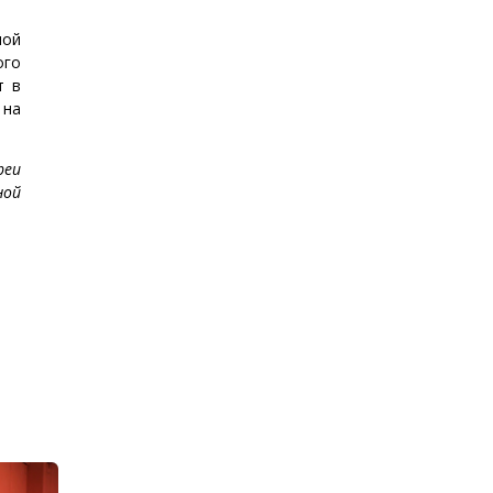
ной
ого
т в
 на
реи
ной