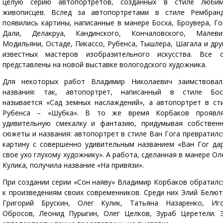
целую серию автопортретов, созданных в стиле люби
живописцев. Вслед за автопортретами в стиле Рембран
появились картины, написанные в манере Босха, Броувера, Го
Дали, Делакруа, Кандинского, Кончаловского, Малеви
Модильяни, Остаде, Пикассо, Рубенса, Тышлера, Шагала и дру
известных мастеров изобразительного искусства. Все 
представлены на новой выставке вологодского художника.
Для некоторых работ Владимир Николаевич заимствова
названия: так, автопортрет, написанный в стиле Бос
называется «Сад земных наслаждений», а автопортрет в ст
Рубенса – «Шубка». В то же время Корбаков проявл
удивительную смекалку и фантазию, придумывая собствен
сюжеты и названия: автопортрет в стиле Ван Гога превратилс
картину с совершенно удивительным названием «Ван Гог да
свое ухо глухому художнику». А работа, сделанная в манере Ол
Кулика, получила название «На привязи».
При создании серии «Сон наяву» Владимир Корбаков обратилс
к произведениям своих современников. Среди них Элий Белют
Григорий Брускин, Олег Кулик, Татьяна Назаренко, Иг
Обросов, Леонид Пурыгин, Олег Целков, Зураб Церетели. 