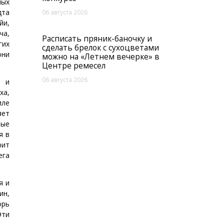
мых
дта
06 августа 2026
йи,
ча,
Расписать пряник-баночку и
гих
сделать брелок с сухоцветами
они
можно на «Летнем вечерке» в
Центре ремесел
06 августа 2026
л и
ха,
иле
яет
ные
я в
рит
ега
я и
ин,
орь
Эти