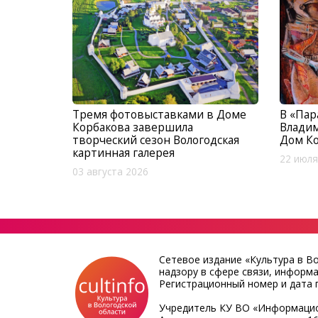
Тремя фотовыставками в Доме
В «Па
Корбакова завершила
Владим
творческий сезон Вологодская
Дом К
картинная галерея
22 июля
03 августа 2026
Сетевое издание «Культура в В
надзору в сфере связи, информ
Регистрационный номер и дата п
Учредитель КУ ВО «Информацио