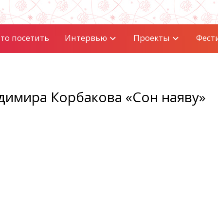
то посетить
Интервью
Проекты
Фест
димира Корбакова «Сон наяву»