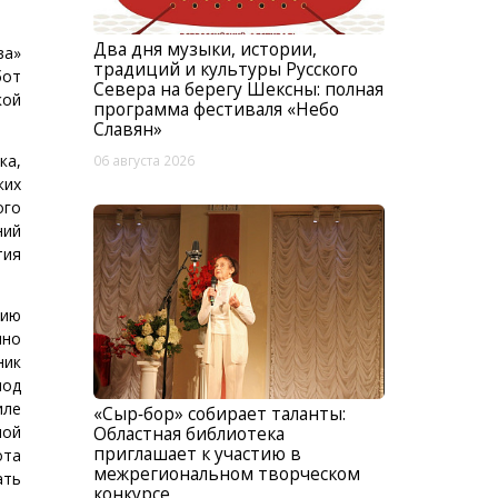
Два дня музыки, истории,
ва»
традиций и культуры Русского
бот
Севера на берегу Шексны: полная
кой
программа фестиваля «Небо
Славян»
ка,
06 августа 2026
ких
ого
ний
тия
рию
нно
ник
под
иле
«Сыр‑бор» собирает таланты:
ной
Областная библиотека
приглашает к участию в
ота
межрегиональном творческом
ать
конкурсе