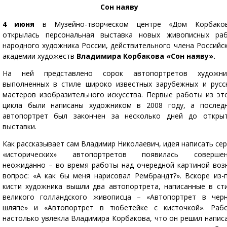
Сон наяву
4 июня
в Музейно-творческом центре «Дом Корбако
открылась персональная выставка новых живописных ра
народного художника России, действительного члена Российс
академии художеств
Владимира Корбакова «Сон наяву».
На ней представлено сорок автопортретов художни
выполненных в стиле широко известных зарубежных и русс
мастеров изобразительного искусства. Первые работы из эт
цикла были написаны художником в 2008 году, а послед
автопортрет был закончен за несколько дней до откры
выставки.
Как рассказывает сам Владимир Николаевич, идея написать се
«исторических» автопортретов появилась соверше
неожиданно – во время работы над очередной картиной воз
вопрос: «А как бы меня нарисовал Рембрандт?». Вскоре из-
кисти художника вышли два автопортрета, написанные в ст
великого голландского живописца – «Автопортрет в чер
шляпе» и «Автопортрет в тюбетейке с кисточкой». Раб
настолько увлекла Владимира Корбакова, что он решил напис