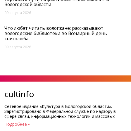
Вологодской области
09 августа 2026
Что любят читать вологжане: рассказывают
вологодские библиотеки во Всемирный день
книголюба
09 августа 2026
cultinfo
Сетевое издание «Культура в Вологодской области».
Зарегистрировано в Федеральной службе по надзору в
сфере связи, информационных технологий и массовых
коммуникаций.
Подробнее
Регистрационный номер и дата принятия решения о