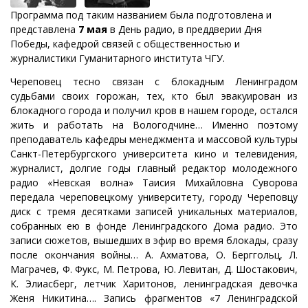
Программа под таким названием была подготовлена и
представлена
7 мая
в День радио, в преддверии Дня
Победы, кафедрой связей с общественностью и
журналистики Гуманитарного института ЧГУ.
Череповец тесно связан с блокадным Ленинградом
судьбами своих горожан, тех, кто был эвакуирован из
блокадного города и получил кров в нашем городе, остался
жить и работать на Вологодчине… Именно поэтому
преподаватель кафедры менеджмента и массовой культуры
Санкт-Петербургского университета кино и телевидения,
журналист, долгие годы главный редактор молодежного
радио «Невская волна» Таисия Михайловна Суворова
передала череповецкому университету, городу Череповцу
диск с тремя десятками записей уникальных материалов,
собранных ею в фонде Ленинградского Дома радио. Это
записи сюжетов, вышедших в эфир во время блокады, сразу
после окончания войны… А. Ахматова, О. Берггольц, Л.
Маграчев, Ф. Фукс, М. Петрова, Ю. Левитан, Д. Шостакович,
К. Элиасберг, летчик Харитонов, ленинградская девочка
Женя Никитина…. Запись фрагментов «7 Ленинградской