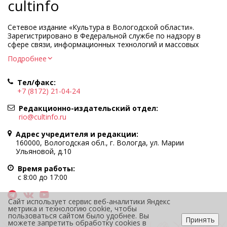
cultinfo
Сетевое издание «Культура в Вологодской области».
Зарегистрировано в Федеральной службе по надзору в
сфере связи, информационных технологий и массовых
коммуникаций.
Подробнее
Регистрационный номер и дата принятия решения о
регистрации: ЭЛ № ФС77-83275 от 19 мая 2022 г.
Тел/факс:
Учредитель КУ ВО «Информационно-аналитический центр
+7 (8172) 21-04-24
культуры»
Адрес учредителя и редакции: 160000, Вологодская обл., г.
Редакционно-издательский отдел:
Вологда, ул. Марии Ульяновой, д.10
rio@cultinfo.ru
Главный редактор — Легчанова Елена Григорьевна
Адрес учредителя и редакции:
Политика в отношении обработки персональных данных
160000, Вологодская обл., г. Вологда, ул. Марии
Ульяновой, д.10
При полном или частичном использовании информации
портала гиперссылка на cultinfo.ru обязательна.
Время работы:
Редакция не несет ответственности за достоверность
с 8:00 до 17:00
информации, содержащейся в рекламных объявлениях.
12+
Сайт использует сервис веб-аналитики Яндекс
метрика и технологию cookie, чтобы
пользоваться сайтом было удобнее. Вы
Принять
можете запретить обработку cookies в