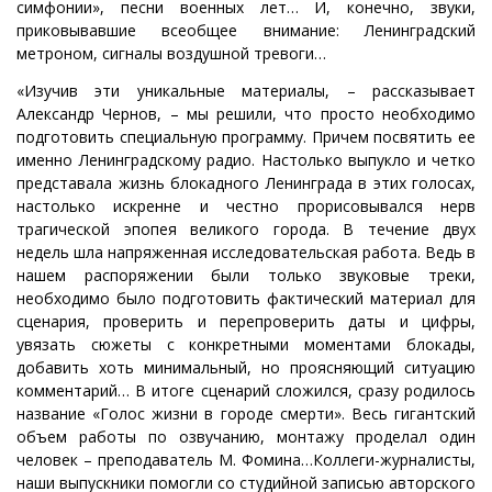
симфонии», песни военных лет… И, конечно, звуки,
приковывавшие всеобщее внимание: Ленинградский
метроном, сигналы воздушной тревоги…
«Изучив эти уникальные материалы, – рассказывает
Александр Чернов, – мы решили, что просто необходимо
подготовить специальную программу. Причем посвятить ее
именно Ленинградскому радио. Настолько выпукло и четко
представала жизнь блокадного Ленинграда в этих голосах,
настолько искренне и честно прорисовывался нерв
трагической эпопея великого города. В течение двух
недель шла напряженная исследовательская работа. Ведь в
нашем распоряжении были только звуковые треки,
необходимо было подготовить фактический материал для
сценария, проверить и перепроверить даты и цифры,
увязать сюжеты с конкретными моментами блокады,
добавить хоть минимальный, но проясняющий ситуацию
комментарий… В итоге сценарий сложился, сразу родилось
название «Голос жизни в городе смерти». Весь гигантский
объем работы по озвучанию, монтажу проделал один
человек – преподаватель М. Фомина…Коллеги-журналисты,
наши выпускники помогли со студийной записью авторского