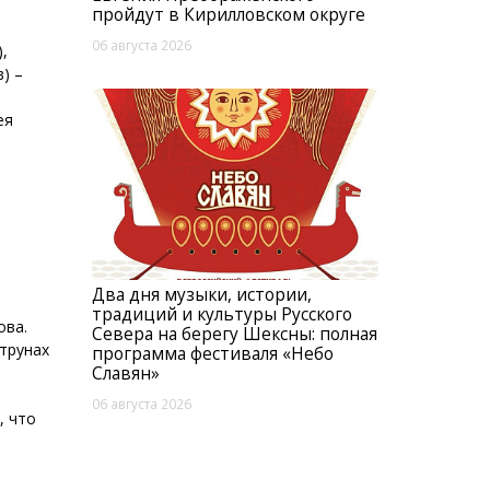
пройдут в Кирилловском округе
06 августа 2026
,
) –
ея
Два дня музыки, истории,
традиций и культуры Русского
ова.
Севера на берегу Шексны: полная
трунах
программа фестиваля «Небо
Славян»
06 августа 2026
, что