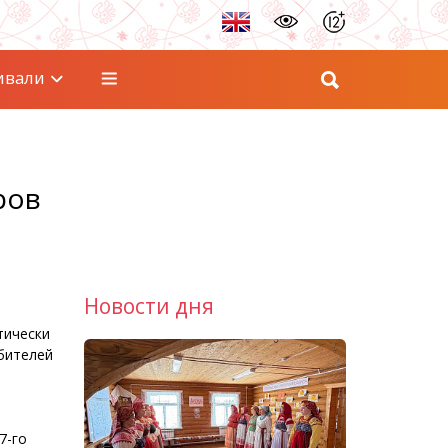
ивали
ров
Новости дня
тически
бителей
7-го