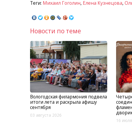
Теги:
Михаил Гоголин
,
Елена Кузнецова
,
Ол
Новости по теме
Вологодская филармония подвела
Четыр
итоги лета и раскрыла афишу
соедин
сентября
фламе
двори
03 августа 2026
16 июля