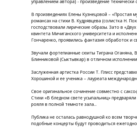
управлением автора) - произведение технически
В произведениях Елены Кузнецовой – «Простая му
романсах на стихи В. Кудрявцева (солистка Н. Пох
господствовали лирические образы. Зато в «Двух
квинтета Мичиганского университета и исполнен
Гончаренко, проявились фантазия обработок и с
Звучали фортепианные сюиты Тиграна Оганяна, 
Блинниковой (Сыктывкар) в отличном исполнении Р
Заслуженная артистка России Т. Плисс представ
Хорошиной и ее ученика – лауреата международн
Свое оригинальное сочинение совместно с сакс
Стихи «В бледном свете усыпальниц» предваряли
рояля в полной темноте зала...
Публика не осталась равнодушной ко всем творч
подобные концерты будут проводиться ежегодно 