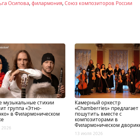
ьга Осипова
,
филармония
,
Союз композиторов России
е музыкальные стихии
Камерный оркестр
ит группа «Этно-
«Chamberries» предлагает
нко» в Филармоническом
пошутить вместе с
ке
композиторами в
Филармоническом дворик
 2026
13 июля 2026