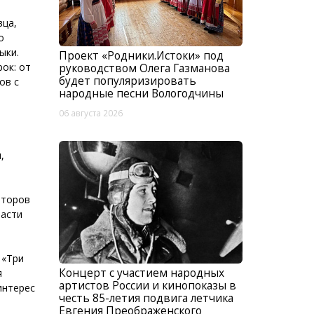
вца,
о
ыки.
Проект «Родники.Истоки» под
ок: от
руководством Олега Газманова
будет популяризировать
ов с
народные песни Вологодчины
06 августа 2026
,
второв
ласти
 «Три
Концерт с участием народных
я
артистов России и кинопоказы в
интерес
честь 85-летия подвига летчика
Евгения Преображенского