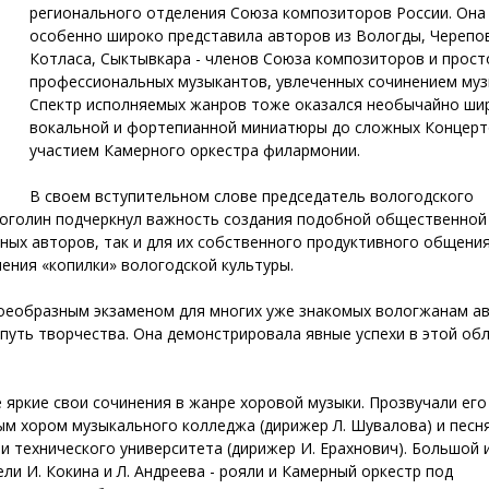
регионального отделения Союза композиторов России. Она
особенно широко представила авторов из Вологды, Черепо
Котласа, Сыктывкара - членов Союза композиторов и прост
профессиональных музыкантов, увлеченных сочинением муз
Спектр исполняемых жанров тоже оказался необычайно шир
вокальной и фортепианной миниатюры до сложных Концерт
участием Камерного оркестра филармонии.
В своем вступительном слове председатель вологодского
оголин подчеркнул важность создания подобной общественной
ных авторов, так и для их собственного продуктивного общения
ения «копилки» вологодской культуры.
воеобразным экзаменом для многих уже знакомых вологжанам а
путь творчества. Она демонстрировала явные успехи в этой об
е яркие свои сочинения в жанре хоровой музыки. Прозвучали его
м хором музыкального колледжа (дирижер Л. Шувалова) и песн
и технического университета (дирижер И. Ерахнович). Большой 
и И. Кокина и Л. Андреева - рояли и Камерный оркестр под