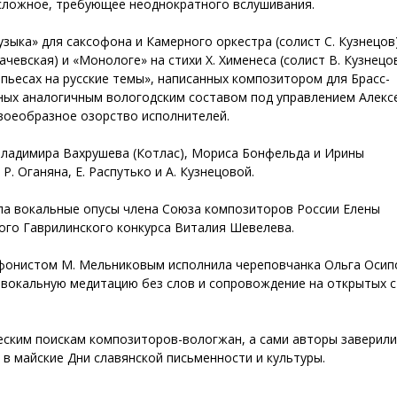
 сложное, требующее неоднократного вслушивания.
зыка» для саксофона и Камерного оркестра (солист С. Кузнецов)
ачевская) и «Монологе» на стихи Х. Хименеса (солист В. Кузнецов
 пьесах на русские темы», написанных композитором для Брасс-
ных аналогичным вологодским составом под управлением Алекс
воеобразное озорство исполнителей.
Владимира Вахрушева (Котлас), Мориса Бонфельда и Ирины
. Оганяна, Е. Распутько и А. Кузнецовой.
ила вокальные опусы члена Союза композиторов России Елены
ого Гаврилинского конкурса Виталия Шевелева.
офонистом М. Мельниковым исполнила череповчанка Ольга Осип
 вокальную медитацию без слов и сопровождение на открытых с
еским поискам композиторов-вологжан, а сами авторы заверили
в майские Дни славянской письменности и культуры.