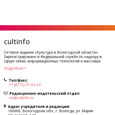
cultinfo
Сетевое издание «Культура в Вологодской области».
Зарегистрировано в Федеральной службе по надзору в
сфере связи, информационных технологий и массовых
коммуникаций.
Подробнее
Регистрационный номер и дата принятия решения о
регистрации: ЭЛ № ФС77-83275 от 19 мая 2022 г.
Тел/факс:
Учредитель КУ ВО «Информационно-аналитический центр
+7 (8172) 21-04-24
культуры»
Адрес учредителя и редакции: 160000, Вологодская обл., г.
Редакционно-издательский отдел:
Вологда, ул. Марии Ульяновой, д.10
rio@cultinfo.ru
Главный редактор — Легчанова Елена Григорьевна
Адрес учредителя и редакции:
Политика в отношении обработки персональных данных
160000, Вологодская обл., г. Вологда, ул. Марии