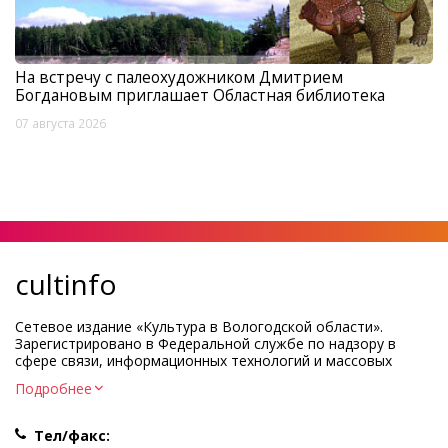
На встречу с палеохудожником Дмитрием
Богдановым приглашает Областная библиотека
07 августа 2026
cultinfo
Сетевое издание «Культура в Вологодской области».
Зарегистрировано в Федеральной службе по надзору в
сфере связи, информационных технологий и массовых
коммуникаций.
Подробнее
Регистрационный номер и дата принятия решения о
регистрации: ЭЛ № ФС77-83275 от 19 мая 2022 г.
Тел/факс:
Учредитель КУ ВО «Информационно-аналитический центр