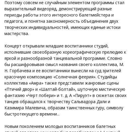
Поэтому совсем не случайным элементом программы стал
выразительный видеоряд, демонстрирующий разные
периоды работы этого интересного балетмейстера и
педагога, и понятна закономерность объединения двух
творческих индивидуальностей, имеющих единые истоки
мастерства.
Концерт открывали младшие воспитанники студий,
исполнившие своеобразную хореографическую прелюдию к
яркой и разнообразной танцевальной программе. Словно
бы расшифровывая смысл названия своего коллектива, М.
Н. Горбачева и ее воспитанники вынесли на суд зрителей
красочную композицию «Солнечная феерия». Студийцы
коллектива «Амра» также представили жанровые сцены
«Птичий двор» и «Шалтай-болтай», шуточную мистическую
фантазию «Черт побери» и т. д. А «Пируэт» в сюжетах своих
танцев обращался к творчеству Сальвадора Дали и
Казимира Малевича, образам таинственных гуру, символу
быстротекущего времени...
Новым поколением молодых воспитанников балетных