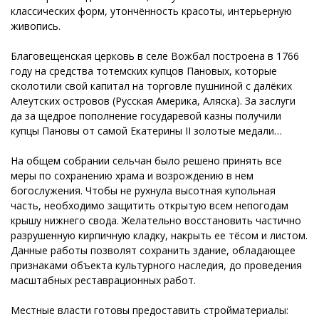
классических форм, утончённость красоты, интерьерную
живопись.
Благовещенская церковь в селе Вожбал построена в 1766
году на средства тотемских купцов Пановых, которые
сколотили свой капитал на торговле пушниной с далёких
Алеутских островов (Русская Америка, Аляска). За заслуги
да за щедрое пополнение государевой казны получили
купцы Пановы от самой Екатерины II золотые медали…
На общем собрании сельчан было решено принять все
меры по сохранению храма и возрождению в нем
богослужения. Чтобы не рухнула высотная купольная
часть, необходимо защитить открытую всем непогодам
крышу нижнего свода. Желательно восстановить частично
разрушенную кирпичную кладку, накрыть ее тёсом и листом.
Данные работы позволят сохранить здание, обладающее
признаками объекта культурного наследия, до проведения
масштабных реставрационных работ.
Местные власти готовы предоставить стройматериалы: