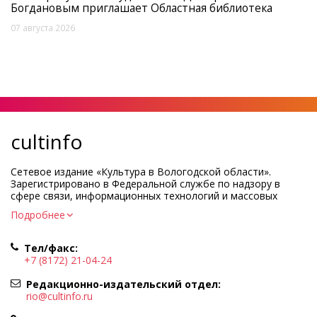
Богдановым приглашает Областная библиотека
07 августа 2026
cultinfo
Сетевое издание «Культура в Вологодской области».
Зарегистрировано в Федеральной службе по надзору в
сфере связи, информационных технологий и массовых
коммуникаций.
Подробнее
Регистрационный номер и дата принятия решения о
регистрации: ЭЛ № ФС77-83275 от 19 мая 2022 г.
Тел/факс:
Учредитель КУ ВО «Информационно-аналитический центр
+7 (8172) 21-04-24
культуры»
Адрес учредителя и редакции: 160000, Вологодская обл., г.
Редакционно-издательский отдел:
Вологда, ул. Марии Ульяновой, д.10
rio@cultinfo.ru
Главный редактор — Легчанова Елена Григорьевна