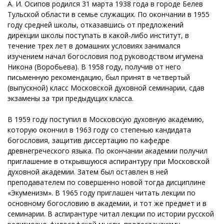
А. И. Осипов родился 31 марта 1938 года в городе Белев
Тульской области в семье служащих. По окончании в 1955
году средней школы, отказавшись от предложений
дирекции школы поступать в какой-либо институт, в
течение трех лет в домашних условиях занимался
изучением начал богословия под руководством игумена
Никона (Воробьева). В 1958 году, получив от него
письменную рекомендацию, был принят в четвертый
(выпускной) класс Московской духовной семинарии, сдав
экзамены за три предыдущих класса.
В 1959 году поступил в Московскую духовную академию,
которую окончил в 1963 году со степенью кандидата
богословия, защитив диссертацию по кафедре
древнегреческого языка. По окончании академии получил
приглашение в открывшуюся аспирантуру при Московской
духовной академии. Затем был оставлен в ней
преподавателем по совершенно новой тогда дисциплине
«Экуменизм». В 1965 году приглашен читать лекции по
основному богословию в академии, и тот же предмет и в
семинарии. В аспирантуре читал лекции по истории русской