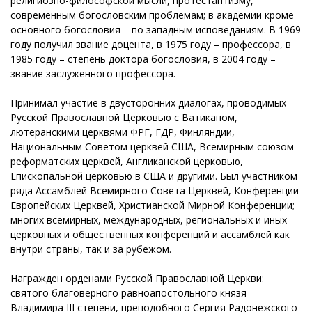
религиозно-философской мысли, протестантизму,
современным богословским проблемам; в академии кроме
основного богословия – по западным исповеданиям. В 1969
году получил звание доцента, в 1975 году – профессора, в
1985 году – степень доктора богословия, в 2004 году –
звание заслуженного профессора.
Принимал участие в двусторонних диалогах, проводимых
Русской Православной Церковью с Ватиканом,
лютеранскими церквями ФРГ, ГДР, Финляндии,
Национальным Советом церквей США, Всемирным союзом
реформатских церквей, Англиканской церковью,
Епископальной церковью в США и другими. Был участником
ряда Ассамблей Всемирного Совета Церквей, Конференции
Европейских Церквей, Христианской Мирной Конференции;
многих всемирных, международных, региональных и иных
церковных и общественных конференций и ассамблей как
внутри страны, так и за рубежом.
Награжден орденами Русской Православной Церкви:
святого благоверного равноапостольного князя
Владимира III степени, преподобного Сергия Радонежского