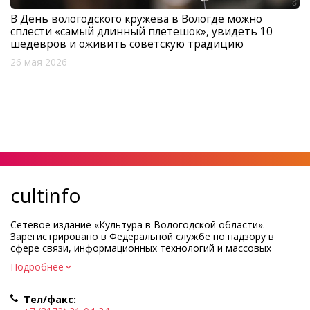
В День вологодского кружева в Вологде можно
сплести «самый длинный плетешок», увидеть 10
шедевров и оживить советскую традицию
26 мая 2026
cultinfo
Сетевое издание «Культура в Вологодской области».
Зарегистрировано в Федеральной службе по надзору в
сфере связи, информационных технологий и массовых
коммуникаций.
Подробнее
Регистрационный номер и дата принятия решения о
регистрации: ЭЛ № ФС77-83275 от 19 мая 2022 г.
Тел/факс:
Учредитель КУ ВО «Информационно-аналитический центр