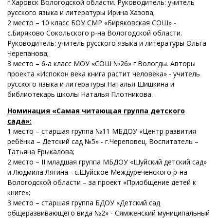
г.Харовск Вологодской области. Руководитель: учитель
русского языка и литературы Ирина Хазова;
2 место – 10 класс БОУ СМР «Биряковская СОШ» -
с.Биряково Сокольского р-на Вологодской области.
Руководитель: учитель русского языка и литературы Ольга
Черепанова;
3 место – 6-а класс МОУ «СОШ №26» г.Вологды. Авторы
проекта «Испокон века книга растит человека» - учитель
русского языка и литературы Наталья Шишкина и
библиотекарь школы Наталья Плотникова.
Номинация
«
Самая читающая группа детского
сада»:
1 место – старшая группа №11 МБДОУ «Центр развития
ребёнка – Детский сад №5» - г.Череповец. Воспитатель –
Татьяна Ерыкалова;
2 место – II младшая группа МБДОУ «Шуйский детский сад»
и Людмила Лягина - с.Шуйское Междуреченского р-на
Вологодской области – за проект «Приобщение детей к
книге»;
3 место – старшая группа БДОУ «Детский сад
общеразвивающего вида №2» - Сямженский муниципальный