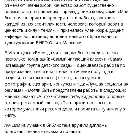
отмечают члены жюри, качество работ существенно
повысилось по сравнению с предыдущими конкурсами. «Мне
было очень приятно проверять эти работы, так как за
каждой из них стоит личность человека, который верит в
ценность и силу чтения», – призналась член жюри, доцент
кафедры воспитания, дополнительного образования и
культурологии ВИРО Ольга Маркевич.
В VI конкурсе «Вологда читающая» было представлено
несколько номинаций: «Самый читающий класс» и «Самая
читающая группа детского сада» – оценивалась работа по
продвижению книги или чтения в течение полугода в
отдельно взятом классе (тексты, планы уроков,
фотографии, сценарии, конкурсы и т.д); «Лучшая социальная
реклама» – могли быть представлены работы в следующих
жанрах: плакат «А что читаешь ты?», видеоролик о пользе
чтения, рекламный слоган; «Пять причин…» – эссе, в
котором участники рекомендовали прочитать ту или иную
книгу.
Лучшим из лучших в библиотеке вручили дипломы,
благодарственные письма и подарки.