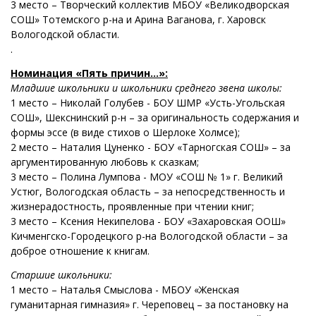
3 место – Творческий коллектив МБОУ «Великодворская
СОШ» Тотемского р-на и Арина Ваганова, г. Харовск
Вологодской области.
.
Номинация «Пять причин…»:
Младшие школьники и школьники среднего звена школы:
1 место – Николай Голубев - БОУ ШМР «Усть-Угольская
СОШ», Шекснинский р-н – за оригинальность содержания и
формы эссе (в виде стихов о Шерлоке Холмсе);
2 место – Наталия Цуненко - БОУ «Тарногская СОШ» – за
аргументированную любовь к сказкам;
3 место – Полина Лумпова - МОУ «СОШ № 1» г. Великий
Устюг, Вологодская область – за непосредственность и
жизнерадостность, проявленные при чтении книг;
3 место – Ксения Некипелова - БОУ «Захаровская ООШ»
Кичменгско-Городецкого р-на Вологодской области – за
доброе отношение к книгам.
Старшие школьники:
1 место – Наталья Смыслова - МБОУ «Женская
гуманитарная гимназия» г. Череповец – за постановку на