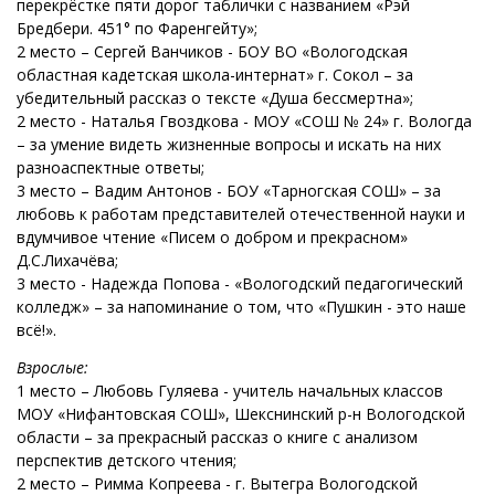
перекрёстке пяти дорог таблички с названием «Рэй
Бредбери. 451° по Фаренгейту»;
2 место – Сергей Ванчиков - БОУ ВО «Вологодская
областная кадетская школа-интернат» г. Сокол – за
убедительный рассказ о тексте «Душа бессмертна»;
2 место - Наталья Гвоздкова - МОУ «СОШ № 24» г. Вологда
– за умение видеть жизненные вопросы и искать на них
разноаспектные ответы;
3 место – Вадим Антонов - БОУ «Тарногская СОШ» – за
любовь к работам представителей отечественной науки и
вдумчивое чтение «Писем о добром и прекрасном»
Д.С.Лихачёва;
3 место - Надежда Попова - «Вологодский педагогический
колледж» – за напоминание о том, что «Пушкин - это наше
всё!».
Взрослые:
1 место – Любовь Гуляева - учитель начальных классов
МОУ «Нифантовская СОШ», Шекснинский р-н Вологодской
области – за прекрасный рассказ о книге с анализом
перспектив детского чтения;
2 место – Римма Копреева - г. Вытегра Вологодской