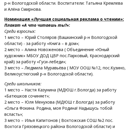
р-н Вологодской области. Воспитатели: Татьяна Кремлева
и Алёна Смирнова.
Номинация «Лучшая социальная реклама о чтении»:
Плакат «А что читаешь ты?»:
Среди взрослых:
1 место – Юрий Столяров (Вашкинский р-н Вологодской
области) - за работу «Книга – в дом»;
2 место – Алина Новоженова ( Объединение «Юный
художник» МБОУ ДОД ЦВР пос.Парковый, Краснодарский
край) за работу «Гуси-лебеди»;
3 место – Людмила Муравьёва ( МОУ ООШ №12, пос.Кузино,
Великоустюгский р-н Вологодской области).
Среди школьников:
1 место – Настя Казунина (МДЮШ г.Вологда) за работу
«Батюшков сочиняет»;
2 место – Юля Менухова (МДЮШ г.Вологда) за работу
«Ольга Фокина. Родина, моя Родина! Надышусь тобой
всласть»;
3 место – Илья Капитонов ( Вохтожская СОШ №2 пос.
Вохтога Грязовецкого района Вологодской области) и