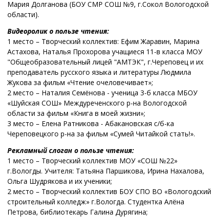
Мария Долганова (БОУ СМР СОШ №9, г.Сокол Вологодской
области).
Видеоролик о пользе чтения:
1 место – Творческий коллектив: Ефим Жаравин, Марина
Астахова, Наталья Прохорова учащиеся 11-в класса МОУ
"Общеобразовательный лицей "АМТЭК", г.Череповец и их
преподаватель русского языка и литературы Людмила
Жукова за фильм «Чтение очеловечивает»;
2 место – Наталия Семёнова - ученица 3-б класса МБОУ
«Шуйская СОШ» Междуреченского р-на Вологодской
области за фильм «Книга в моей жизни»;
3 место – Елена Ратникова - Абакановская с/б-ка
Череповецкого р-на за фильм «Сумей Читайкой стать!».
Рекламный слоган о пользе чтения:
1 место – Творческий коллектив МОУ «СОШ №22»
г.Вологды. Учителя: Татьяна Паршикова, Ирина Нахалова,
Ольга Шудрякова и их ученики;
2 место – Творческий коллектив БОУ СПО ВО «Вологодский
строительный колледж» г.Вологда. Студентка Алёна
Петрова, библиотекарь Галина Дурягина;