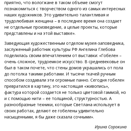
приятно, что вологжане в таком объеме смогут
познакомиться с творчеством одного из самых интересных
наших художников. Это удивительно талантливая и
трудолюбивая женщина – в последнее время она создает
не отдельные произведение, а целые проекты, которые
представлены и на этой выставке».
Заведующая художественным отделом музея-заповедника,
заслуженный работник культуры РФ Ангелина Глебова
поделилась своим впечатлением от выставки: «Гобелен –
очень сложное, трудоемкое искусство. В средневековье он
был в таком почете, что стены домов украшались от пола
до потолка такими работами. И тысячи ткачей ручным
способом создавали эти огромные панно. Сегодня гобелен
превратился в картину, это настоящая «живопись»,
фактура которой создается не только цветовой гаммой, но
и с помощью нити – ее толщиной, структурностью. А
разнообразные техники, которые Светлана использует в
своих работах, делают ее гобелены удивительно
насыщенными, я бы даже сказала сочными».
Ирина Сорокина