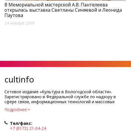
В Мемориальной мастерской А.В. Пантелеева
открылась выставка Светланы Синяевой и Леонида
Паутова
24 января 2009
cultinfo
Сетевое издание «Культура в Вологодской области».
Зарегистрировано в Федеральной службе по надзору в
сфере связи, информационных технологий и массовых
коммуникаций.
Подробнее
Регистрационный номер и дата принятия решения о
регистрации: ЭЛ № ФС77-83275 от 19 мая 2022 г.
Тел/факс:
Учредитель КУ ВО «Информационно-аналитический центр
+7 (8172) 21-04-24