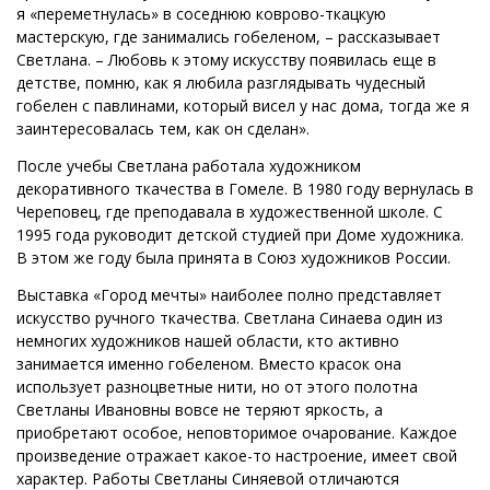
я «переметнулась» в соседнюю коврово-ткацкую
мастерскую, где занимались гобеленом, – рассказывает
Светлана. – Любовь к этому искусству появилась еще в
детстве, помню, как я любила разглядывать чудесный
гобелен с павлинами, который висел у нас дома, тогда же я
заинтересовалась тем, как он сделан».
После учебы Светлана работала художником
декоративного ткачества в Гомеле. В 1980 году вернулась в
Череповец, где преподавала в художественной школе. С
1995 года руководит детской студией при Доме художника.
В этом же году была принята в Союз художников России.
Выставка «Город мечты» наиболее полно представляет
искусство ручного ткачества. Светлана Синаева один из
немногих художников нашей области, кто активно
занимается именно гобеленом. Вместо красок она
использует разноцветные нити, но от этого полотна
Светланы Ивановны вовсе не теряют яркость, а
приобретают особое, неповторимое очарование. Каждое
произведение отражает какое-то настроение, имеет свой
характер. Работы Светланы Синяевой отличаются