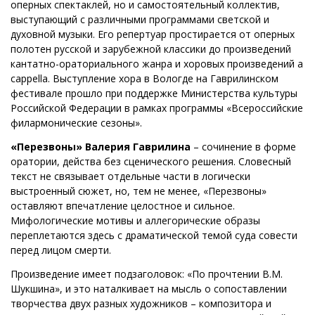
оперных спектаклей, но и самостоятельный коллектив,
выступающий с различными программами светской и
духовной музыки. Его репертуар простирается от оперных
полотен русской и зарубежной классики до произведений
кантатно-ораториального жанра и хоровых произведений a
cappella. Выступление хора в Вологде на Гаврилинском
фестивале прошло при поддержке Министерства культуры
Российской Федерации в рамках программы «Всероссийские
филармонические сезоны».
«Перезвоны» Валерия Гаврилина
– сочинение в форме
оратории, действа без сценического решения. Словесный
текст не связывает отдельные части в логически
выстроенный сюжет, но, тем не менее, «Перезвоны»
оставляют впечатление целостное и сильное.
Мифологические мотивы и аллегорические образы
переплетаются здесь с драматической темой суда совести
перед лицом смерти.
Произведение имеет подзаголовок: «По прочтении В.М.
Шукшина», и это наталкивает на мысль о сопоставлении
творчества двух разных художников – композитора и