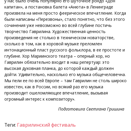
у нас было очень популярно его шуточное рондо «Дон
капитан», а постановка балета «Анюта» в Ленинграде
произвела на меня просто феерическое впечатление. Когда
были написаны «Перезвоны», стало понятно, что без этого
сочинения уже невозможно во всей глубине постичь
творчество Гаврилина. Художественная ценность
произведения не столько в техническом новаторстве,
сколько в том, как в хоровой музыке преломлен
интонационный пласт русского фольклора, в ее простоте и
глубине. Хор Мариинского театра – оперный хор, но
Гаврилин обязательно входит в наш репертуар: это
высокая духовная планка, до которой каждый должен
дойти. Удивительно, насколько его музыка общечеловечна.
Мы пели ее по всей Европе – там Гаврилин не столь широко
известен, как в России, но всякий раз его музыка
производит ошеломляющее впечатление, вызывая
огромный интерес к композитору».
Подготовила Светлана Гришина
Теги:
Гаврилинский фестиваль