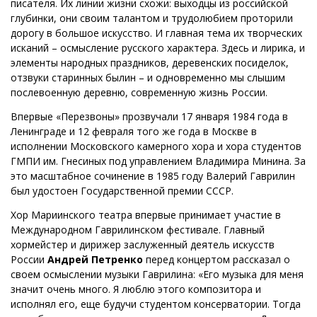
писателя. Их линии жизни схожи: выходцы из российской
глубинки, они своим талантом и трудолюбием проторили
дорогу в большое искусство. И главная тема их творческих
исканий – осмысление русского характера. Здесь и лирика, и
элементы народных праздников, деревенских посиделок,
отзвуки старинных былин – и одновременно мы слышим
послевоенную деревню, современную жизнь России.
Впервые «Перезвоны» прозвучали 17 января 1984 года в
Ленинграде и 12 февраля того же года в Москве в
исполнении Московского камерного хора и хора студентов
ГМПИ им. Гнесиных под управлением Владимира Минина. За
это масштабное сочинение в 1985 году Валерий Гаврилин
был удостоен Государственной премии СССР.
Хор Мариинского театра впервые принимает участие в
Международном Гаврилинском фестивале. Главный
хормейстер и дирижер заслуженный деятель искусств
России
Андрей Петренко
перед концертом рассказал о
своем осмыслении музыки Гаврилина: «Его музыка для меня
значит очень много. Я люблю этого композитора и
исполнял его, еще будучи студентом консерватории. Тогда