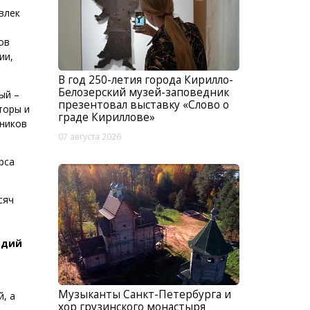
влек
ов
ии,
В год 250-летия города Кирилло-
Белозерский музей-заповедник
ый –
презентовал выставку «Слово о
торы и
граде Кириллове»
тников
07 августа 2026
рса
сяч
адий
Музыканты Санкт-Петербурга и
, а
хор грузинского монастыря