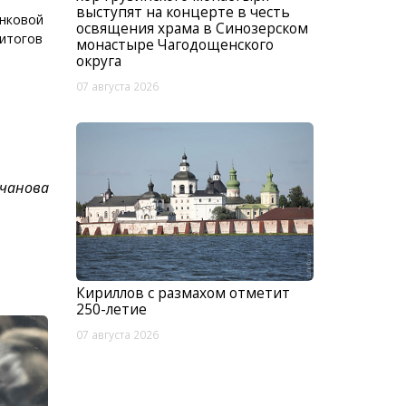
выступят на концерте в честь
енковой
освящения храма в Синозерском
 итогов
монастыре Чагодощенского
округа
07 августа 2026
гчанова
Кириллов с размахом отметит
250-летие
07 августа 2026