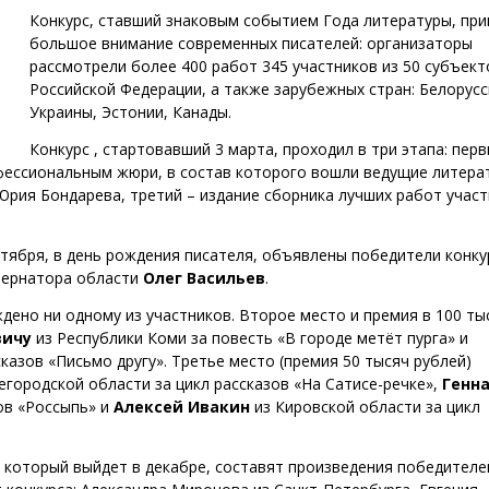
Конкурс, ставший знаковым событием Года литературы, при
большое внимание современных писателей: организаторы
рассмотрели более 400 работ 345 участников из 50 субъект
Российской Федерации, а также зарубежных стран: Белорусс
Украины, Эстонии, Канады.
Конкурс , стартовавший 3 марта, проходил в три этапа: перв
офессиональным жюри, в состав которого вошли ведущие литера
рия Бондарева, третий – издание сборника лучших работ учас
октября, в день рождения писателя, объявлены победители конку
убернатора области
Олег Васильев
.
дено ни одному из участников. Второе место и премия в 100 ты
вичу
из Республики Коми за повесть «В городе метёт пурга» и
сказов «Письмо другу». Третье место (премия 50 тысяч рублей)
городской области за цикл рассказов «На Сатисе-речке»,
Генн
ов «Россыпь» и
Алексей Ивакин
из Кировской области за цикл
, который выйдет в декабре, составят произведения победителей