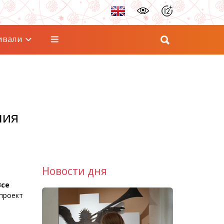
ивали
лия
Новости дня
Все
проект