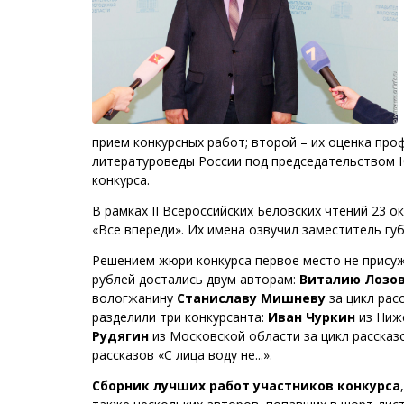
прием конкурсных работ; второй – их оценка пр
литературоведы России под председательством Ю
конкурса.
В рамках II Всероссийских Беловских чтений 23 
«Все впереди». Их имена озвучил заместитель г
Решением жюри конкурса первое место не присуж
рублей достались двум авторам:
Виталию Лозо
вологжанину
Станиславу Мишневу
за цикл рас
разделили три конкурсанта:
Иван Чуркин
из Ниже
Рудягин
из Московской области за цикл рассказ
рассказов «С лица воду не...».
Сборник лучших работ участников конкурса