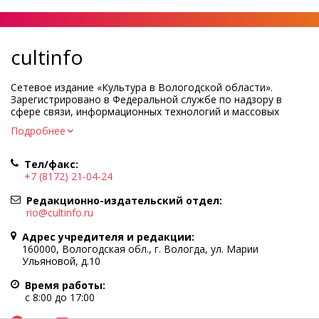
cultinfo
Сетевое издание «Культура в Вологодской области».
Зарегистрировано в Федеральной службе по надзору в
сфере связи, информационных технологий и массовых
коммуникаций.
Подробнее
Регистрационный номер и дата принятия решения о
регистрации: ЭЛ № ФС77-83275 от 19 мая 2022 г.
Тел/факс:
Учредитель КУ ВО «Информационно-аналитический центр
+7 (8172) 21-04-24
культуры»
Адрес учредителя и редакции: 160000, Вологодская обл., г.
Редакционно-издательский отдел:
Вологда, ул. Марии Ульяновой, д.10
rio@cultinfo.ru
Главный редактор — Легчанова Елена Григорьевна
Адрес учредителя и редакции:
Политика в отношении обработки персональных данных
160000, Вологодская обл., г. Вологда, ул. Марии
Ульяновой, д.10
При полном или частичном использовании информации
портала гиперссылка на cultinfo.ru обязательна.
Время работы:
Редакция не несет ответственности за достоверность
с 8:00 до 17:00
информации, содержащейся в рекламных объявлениях.