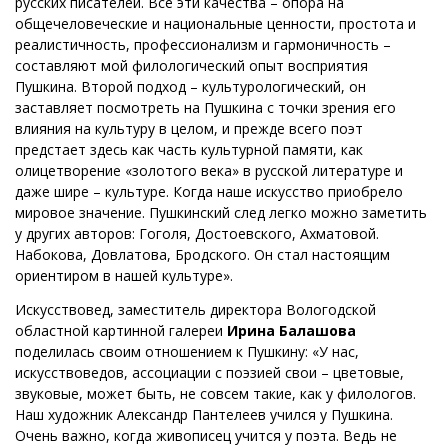
русских писателей. Все эти качества – опора на
общечеловеческие и национальные ценности, простота и
реалистичность, профессионализм и гармоничность –
составляют мой филологический опыт восприятия
Пушкина. Второй подход – культурологический, он
заставляет посмотреть на Пушкина с точки зрения его
влияния на культуру в целом, и прежде всего поэт
предстает здесь как часть культурной памяти, как
олицетворение «золотого века» в русской литературе и
даже шире – культуре. Когда наше искусство приобрело
мировое значение. Пушкинский след легко можно заметить
у других авторов: Гоголя, Достоевского, Ахматовой.
Набокова, Довлатова, Бродского. Он стал настоящим
ориентиром в нашей культуре».
Искусствовед, заместитель директора Вологодской
областной картинной галереи
Ирина Балашова
поделилась своим отношением к Пушкину: «У нас,
искусствоведов, ассоциации с поэзией свои – цветовые,
звуковые, может быть, не совсем такие, как у филологов.
Наш художник Александр Пантелеев учился у Пушкина.
Очень важно, когда живописец учится у поэта. Ведь не