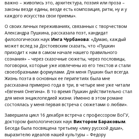
важно – живопись это, архитектура, поэзия или проза –
законы везде едины, везде есть композиция, ритм, ну и у
каждого искусства свои приемы».
О своих личных переживаниях, связанных с творчеством
Александра Пушкина, рассказала поэт, кандидат
филологических наук
Инга Чурбанова
: «Думаю, каждый
может вслед за Достоевским сказать, что «Пушкин
приходит к нам в самом начале нашего правильного
сознания» – через сказочные сюжеты, через пословицы,
поговорки, которые уже извлечены из его текстов и стали
своеобразными формулами. Для меня Пушкин был всегда.
Жизнь поэта в основных ее перипетиях была мне
рассказана примерно года в три, в четыре мне уже читали
«Евгения Онегина». В то время Пушкин действительно стал
для меня энциклопедией жизни. Именно в этом романе
состоялась у меня первая встреча с сюжетами о любви».
Завершила цикл 16 декабря встреча с профессором ВоГУ,
доктором филологических наук
Виктором Бараковым
.
Беседа была посвящена третьему «лику русской души»,
выразителю идеалов нашей культуры – Федору