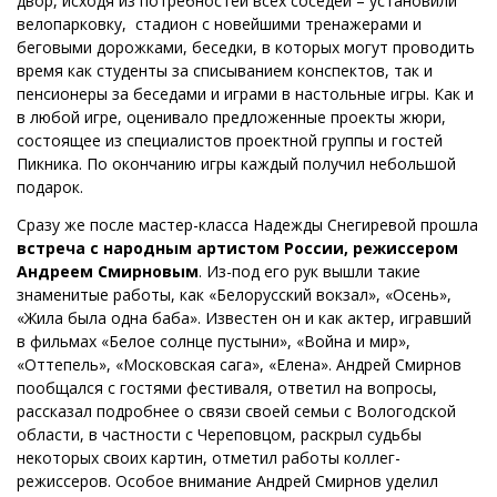
двор, исходя из потребностей всех соседей – установили
велопарковку, стадион с новейшими тренажерами и
беговыми дорожками, беседки, в которых могут проводить
время как студенты за списыванием конспектов, так и
пенсионеры за беседами и играми в настольные игры. Как и
в любой игре, оценивало предложенные проекты жюри,
состоящее из специалистов проектной группы и гостей
Пикника. По окончанию игры каждый получил небольшой
подарок.
Сразу же после мастер-класса Надежды Снегиревой прошла
встреча с народным артистом России, режиссером
Андреем Смирновым
. Из-под его рук вышли такие
знаменитые работы, как «Белорусский вокзал», «Осень»,
«Жила была одна баба». Известен он и как актер, игравший
в фильмах «Белое солнце пустыни», «Война и мир»,
«Оттепель», «Московская сага», «Елена». Андрей Смирнов
пообщался с гостями фестиваля, ответил на вопросы,
рассказал подробнее о связи своей семьи с Вологодской
области, в частности с Череповцом, раскрыл судьбы
некоторых своих картин, отметил работы коллег-
режиссеров. Особое внимание Андрей Смирнов уделил