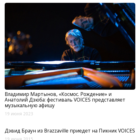
Владимир Мартынов, «Космос. Рождение» и
Анатолий Дзюба: фестиваль VOICES представляет
музыкальную афишу
19 июня 2023
Дэвид Браун из Brazzaville приедет на Пикник VOICES
19 июня 2015