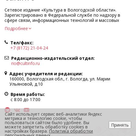
Сетевое издание «Культура в Вологодской области».
Зарегистрировано в Федеральной службе по надзору в
сфере связи, информационных технологий и массовых
коммуникаций.
Подробнее
Регистрационный номер и дата принятия решения о
регистрации: ЭЛ № ФС77-83275 от 19 мая 2022 г.
Тел/факс:
Учредитель КУ ВО «Информационно-аналитический центр
+7 (8172) 21-04-24
культуры»
Адрес учредителя и редакции: 160000, Вологодская обл., г.
Редакционно-издательский отдел:
Вологда, ул. Марии Ульяновой, д.10
rio@cultinfo.ru
Главный редактор — Легчанова Елена Григорьевна
Адрес учредителя и редакции:
Политика в отношении обработки персональных данных
160000, Вологодская обл., г. Вологда, ул. Марии
Ульяновой, д.10
При полном или частичном использовании информации
портала гиперссылка на cultinfo.ru обязательна.
Время работы:
Редакция не несет ответственности за достоверность
с 8:00 до 17:00
информации, содержащейся в рекламных объявлениях.
12+
Сайт использует сервис веб-аналитики Яндекс
метрика и технологию cookie, чтобы
пользоваться сайтом было удобнее. Вы
Принять
можете запретить обработку cookies в
настройках бразера.
Политика обработки
персональных данных
.