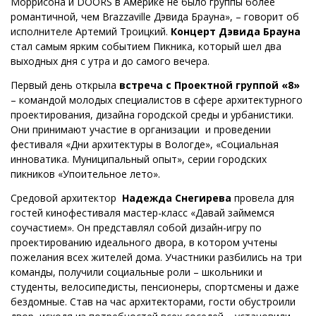
Моррисона и DOORS в Америке не было группы более
романтичной, чем Brazzaville Дэвида Брауна», – говорит об
исполнителе Артемий Троицкий.
Концерт Дэвида Брауна
стал самым ярким событием Пикника, который шел два
выходных дня с утра и до самого вечера.
Первый день открыла
встреча с Проектной группой «8»
– командой молодых специалистов в сфере архитектурного
проектирования, дизайна городской среды и урбанистики.
Они принимают участие в организации и проведении
фестиваля «Дни архитектуры в Вологде», «Социальная
инноватика. Муниципальный опыт», серии городских
пикников «Упоительное лето».
Средовой архитектор
Надежда Снегирева
провела для
гостей кинофестиваля мастер-класс «Давай займемся
соучастием». Он представлял собой дизайн-игру по
проектированию идеального двора, в котором учтены
пожелания всех жителей дома. Участники разбились на три
команды, получили социальные роли – школьники и
студенты, велосипедисты, пенсионеры, спортсмены и даже
бездомные. Став на час архитекторами, гости обустроили