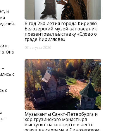
ет, и
кий
В год 250-летия города Кирилло-
едения,
Белозерский музей-заповедник
презентовал выставку «Слово о
граде Кириллове»
ки из
07 августа 2026
на. Она
 –
ились с
сь с
ла
Музыканты Санкт-Петербурга и
, –
хор грузинского монастыря
выступят на концерте в честь
освящения храма в Синозерском