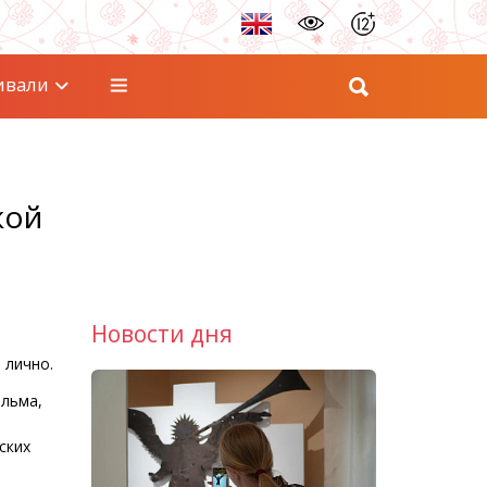
ивали
кой
Новости дня
 лично.
ильма,
ских