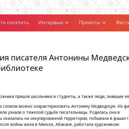
то посетить
Интервью
Проекты
Фест
ния писателя Антонины Медведс
библиотеке
ожника пришли школьники и студенты, а также люди, знавшие ее
им словом можно охарактеризовать Антонину Медведскую. Из ф
ели узнали о тяжелой судьбе писательницы. Родилась она в
ы оказалась на оккупированной территории, побывала в фашист
После войны жила в Минске, Абакане, работала художником-