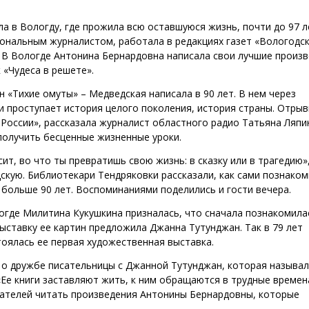
а в Вологду, где прожила всю оставшуюся жизнь, почти до 97 л
иональным журналистом, работала в редакциях газет «Вологодс
. В Вологде Антонина Бернардовна написала свои лучшие произв
 «Чудеса в решете».
 «Тихие омуты» – Медведская написала в 90 лет. В нем через
 проступает история целого поколения, история страны. Отрыв
о России», рассказала журналист областного радио Татьяна Ляпи
получить бесценные жизненные уроки.
сит, во что ты превратишь свою жизнь: в сказку или в трагедию»,
кую. Библиотекари Тендряковки рассказали, как сами познаком
 больше 90 лет. Воспоминаниями поделились и гости вечера.
огде Милитина Кукушкина призналась, что сначала познакомила
ыставку ее картин предложила Джанна Тутунджан. Так в 79 лет
оялась ее первая художественная выставка.
 о дружбе писательницы с Джанной Тутунджан, которая называ
«Ее книги заставляют жить, к ним обращаются в трудные времена
шателей читать произведения Антонины Бернардовны, которые