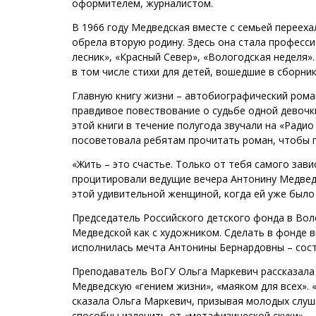
оформителем, журналистом.
В 1966 году Медведская вместе с семьей переехал
обрела вторую родину. Здесь она стала професс
лесник», «Красный Север», «Вологодская неделя»
в том числе стихи для детей, вошедшие в сборник
Главную книгу жизни – автобиографический роман
правдивое повествование о судьбе одной девочки
этой книги в течение полугода звучали на «Ради
посоветовала ребятам прочитать роман, чтобы 
«Жить – это счастье. Только от тебя самого зави
процитировали ведущие вечера Антонину Медведс
этой удивительной женщиной, когда ей уже было
Председатель Российского детского фонда в Вол
Медведской как с художником. Сделать в фонде в
исполнилась мечта Антонины Бернардовны – сост
Преподаватель ВоГУ Ольга Маркевич рассказала
Медведскую «гением жизни», «маяком для всех». 
сказала Ольга Маркевич, призывая молодых слу
способны излечить от «метафизической скуки».