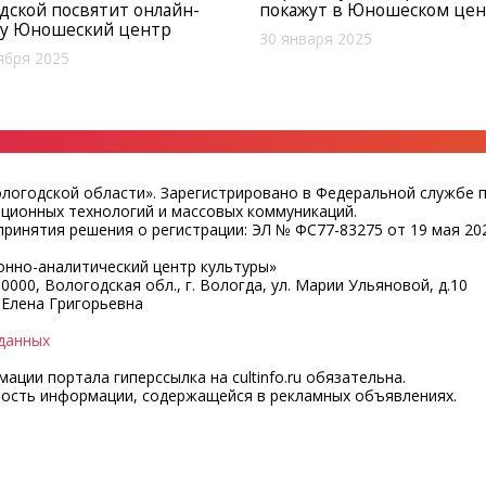
ской посвятит онлайн-
покажут в Юношеском це
чу Юношеский центр
30 января 2025
ября 2025
ологодской области». Зарегистрировано в Федеральной службе 
ационных технологий и массовых коммуникаций.
ринятия решения о регистрации: ЭЛ № ФС77-83275 от 19 мая 202
нно-аналитический центр культуры»
0000, Вологодская обл., г. Вологда, ул. Марии Ульяновой, д.10
 Елена Григорьевна
данных
ции портала гиперссылка на cultinfo.ru обязательна.
ность информации, содержащейся в рекламных объявлениях.