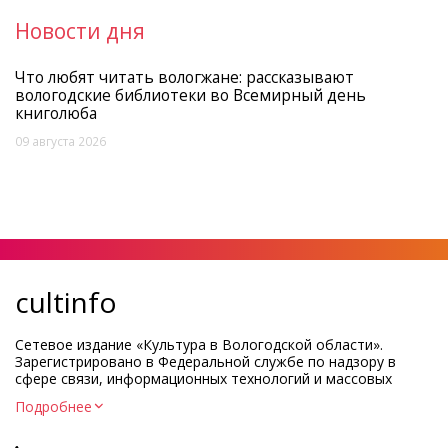
Новости дня
Что любят читать вологжане: рассказывают
вологодские библиотеки во Всемирный день
книголюба
09 августа 2026
cultinfo
Сетевое издание «Культура в Вологодской области».
Зарегистрировано в Федеральной службе по надзору в
сфере связи, информационных технологий и массовых
коммуникаций.
Подробнее
Регистрационный номер и дата принятия решения о
регистрации: ЭЛ № ФС77-83275 от 19 мая 2022 г.