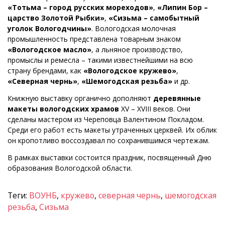
«Тотьма – город русских мореходов»
,
«Липин Бор –
царство Золотой Рыбки»
,
«Сизьма – самобытный
уголок Вологодчины»
. Вологодская молочная
промышленность представлена товарным знаком
«Вологодское масло»
, а льняное производство,
промыслы и ремесла – такими известнейшими на всю
страну брендами, как
«Вологодское кружево»
,
«Северная чернь»
,
«Шемогодская резьба»
и др.
Книжную выставку органично дополняют
деревянные
макеты вологодских храмов
XV – XVIII веков. Они
сделаны мастером из Череповца Валентином Покладом.
Среди его работ есть макеты утраченных церквей. Их облик
он кропотливо воссоздавал по сохранившимся чертежам.
В рамках выставки состоится праздник, посвященный Дню
образования Вологодской области.
Теги:
ВОУНБ
,
кружево
,
северная чернь
,
шемогодская
резьба
,
Сизьма