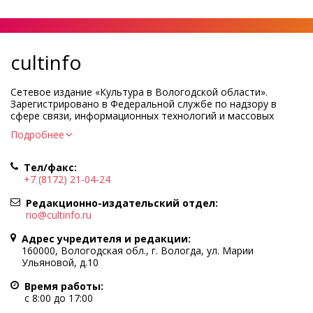
cultinfo
Сетевое издание «Культура в Вологодской области».
Зарегистрировано в Федеральной службе по надзору в
сфере связи, информационных технологий и массовых
коммуникаций.
Подробнее
Регистрационный номер и дата принятия решения о
регистрации: ЭЛ № ФС77-83275 от 19 мая 2022 г.
Тел/факс:
Учредитель КУ ВО «Информационно-аналитический центр
+7 (8172) 21-04-24
культуры»
Адрес учредителя и редакции: 160000, Вологодская обл., г.
Редакционно-издательский отдел:
Вологда, ул. Марии Ульяновой, д.10
rio@cultinfo.ru
Главный редактор — Легчанова Елена Григорьевна
Адрес учредителя и редакции:
Политика в отношении обработки персональных данных
160000, Вологодская обл., г. Вологда, ул. Марии
Ульяновой, д.10
При полном или частичном использовании информации
портала гиперссылка на cultinfo.ru обязательна.
Время работы:
Редакция не несет ответственности за достоверность
с 8:00 до 17:00
информации, содержащейся в рекламных объявлениях.