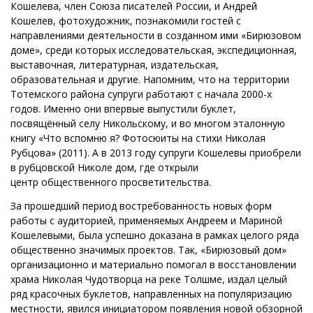
Кошелева, член Союза писателей России, и Андрей
Кошелев, фотохудожник, познакомили гостей с
направлениями деятельности в созданном ими «Бирюзовом
доме», среди которых исследовательская, экспедиционная,
выставочная, литературная, издательская,
образовательная и другие. Напомним, что на территории
Тотемского района супруги работают с начала 2000-х
годов. Именно они впервые выпустили буклет,
посвящённый селу Никольскому, и во многом эталонную
книгу «Что вспомню я? Фотосюиты на стихи Николая
Рубцова» (2011). А в 2013 году супруги Кошелевы приобрели
в рубцовской Николе дом, где открыли
центр общественного просветительства.
За прошедший период востребованность новых форм
работы с аудиторией, применяемых Андреем и Мариной
Кошелевыми, была успешно доказана в рамках целого ряда
общественно значимых проектов. Так, «Бирюзовый дом»
организационно и материально помогал в восстановлении
храма Николая Чудотворца на реке Толшме, издал целый
ряд красочных буклетов, направленных на популяризацию
местности, явился инициатором появления новой обзорной