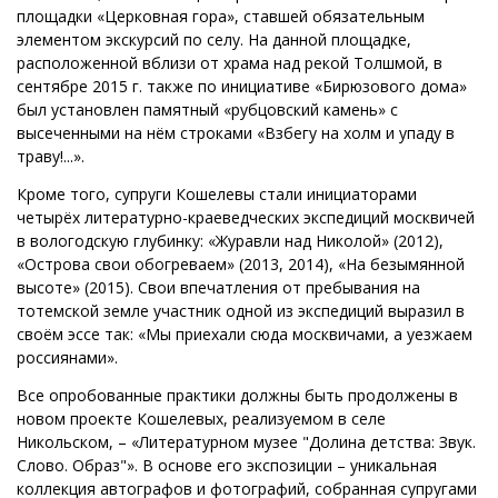
площадки «Церковная гора», ставшей обязательным
элементом экскурсий по селу. На данной площадке,
расположенной вблизи от храма над рекой Толшмой, в
сентябре 2015 г. также по инициативе «Бирюзового дома»
был установлен памятный «рубцовский камень» с
высеченными на нём строками «Взбегу на холм и упаду в
траву!...».
Кроме того, супруги Кошелевы стали инициаторами
четырёх литературно-краеведческих экспедиций москвичей
в вологодскую глубинку: «Журавли над Николой» (2012),
«Острова свои обогреваем» (2013, 2014), «На безымянной
высоте» (2015). Свои впечатления от пребывания на
тотемской земле участник одной из экспедиций выразил в
своём эссе так: «Мы приехали сюда москвичами, а уезжаем
россиянами».
Все опробованные практики должны быть продолжены в
новом проекте Кошелевых, реализуемом в селе
Никольском, – «Литературном музее "Долина детства: Звук.
Слово. Образ"». В основе его экспозиции – уникальная
коллекция автографов и фотографий, собранная супругами