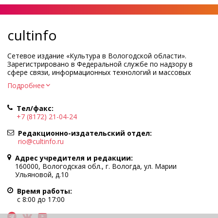
cultinfo
Сетевое издание «Культура в Вологодской области».
Зарегистрировано в Федеральной службе по надзору в
сфере связи, информационных технологий и массовых
коммуникаций.
Подробнее
Регистрационный номер и дата принятия решения о
регистрации: ЭЛ № ФС77-83275 от 19 мая 2022 г.
Тел/факс:
Учредитель КУ ВО «Информационно-аналитический центр
+7 (8172) 21-04-24
культуры»
Адрес учредителя и редакции: 160000, Вологодская обл., г.
Редакционно-издательский отдел:
Вологда, ул. Марии Ульяновой, д.10
rio@cultinfo.ru
Главный редактор — Легчанова Елена Григорьевна
Адрес учредителя и редакции:
Политика в отношении обработки персональных данных
160000, Вологодская обл., г. Вологда, ул. Марии
Ульяновой, д.10
При полном или частичном использовании информации
портала гиперссылка на cultinfo.ru обязательна.
Время работы:
Редакция не несет ответственности за достоверность
с 8:00 до 17:00
информации, содержащейся в рекламных объявлениях.