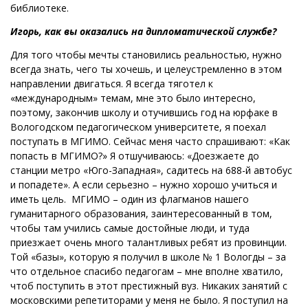
библиотеке.
Игорь, как вы оказались на дипломатической службе?
Для того чтобы мечты становились реальностью, нужно
всегда знать, чего ты хочешь, и целеустремленно в этом
направлении двигаться. Я всегда тяготел к
«международным» темам, мне это было интересно,
поэтому, закончив школу и отучившись год на юрфаке в
Вологодском педагогическом университете, я поехал
поступать в МГИМО. Сейчас меня часто спрашивают: «Как
попасть в МГИМО?» Я отшучиваюсь: «Доезжаете до
станции метро «Юго-Западная», садитесь на 688-й автобус
и попадете». А если серьезно – нужно хорошо учиться и
иметь цель. МГИМО – один из флагманов нашего
гуманитарного образования, заинтересованный в том,
чтобы там учились самые достойные люди, и туда
приезжает очень много талантливых ребят из провинции.
Той «базы», которую я получил в школе № 1 Вологды – за
что отдельное спасибо педагогам – мне вполне хватило,
чтоб поступить в этот престижный вуз. Никаких занятий с
московскими репетиторами у меня не было. Я поступил на