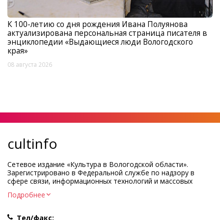
К 100-летию со дня рождения Ивана Полуянова
актуализирована персональная страница писателя в
энциклопедии «Выдающиеся люди Вологодского
края»
08 августа 2026
cultinfo
Сетевое издание «Культура в Вологодской области».
Зарегистрировано в Федеральной службе по надзору в
сфере связи, информационных технологий и массовых
коммуникаций.
Подробнее
Регистрационный номер и дата принятия решения о
регистрации: ЭЛ № ФС77-83275 от 19 мая 2022 г.
Тел/факс: