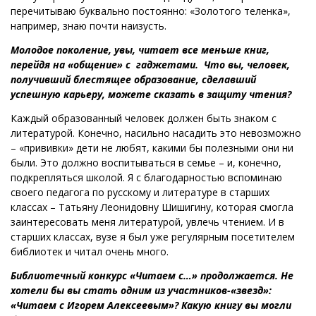
перечитываю буквально постоянно: «Золотого теленка»,
например, знаю почти наизусть.
Молодое поколение, увы, читает все меньше книг,
перейдя на «общение» с гаджетами. Что вы, человек,
получивший блестящее образование, сделавший
успешную карьеру, можете сказать в защиту чтения?
Каждый образованный человек должен быть знаком с
литературой. Конечно, насильно насадить это невозможно
– «прививки» дети не любят, какими бы полезными они ни
были. Это должно воспитываться в семье – и, конечно,
подкрепляться школой. Я с благодарностью вспоминаю
своего педагога по русскому и литературе в старших
классах – Татьяну Леонидовну Шишигину, которая смогла
заинтересовать меня литературой, увлечь чтением. И в
старших классах, вузе я был уже регулярным посетителем
библиотек и читал очень много.
Библиотечный конкурс «Читаем с…» продолжается. Не
хотели бы вы стать одним из участников-«звезд»:
«Читаем с Игорем Алексеевым»? Какую книгу вы могли