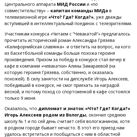
Центрального аппарата
МИД России
и «по
совместительству» –
капитан команды МИДа
в
телевизионной игре
«Что? Где? Когда?»
, уже дважды
вступившей в интеллектуальный поединок с телезрителями.
Участникам конкурса «Читаем с “Чевакатой”» предлагалось
прочитать исторический роман Александра Грязева
«Калифорнийская славянка» и ответить на вопрос, на кого
из баскетбольной команды больше похожа героиня
произведения. Призом за победу в конкурсе стал вечер в
кафе в компании «чевакатки» Алины Замараевой (на
которую героиня Грязева, собственно, и оказалась
похожей). В силу занятости на дипслужбе Игорь Алексеев,
победивший в конкурсе, не смог приехать за наградой
весной, и потому поход со спортсменкой в кафе состоялся
только 9 июня.
Оказалось, что
дипломат и знаток «Что? Где? Когда?»
Игорь Алексеев родом из Вологды
, окончил среднюю
школу № 1 и по сей день считает себя вологжанином, хотя
в родном городе бывает нечасто. В этот его приезд нам
удалось встретиться и пообщаться с ним в областной