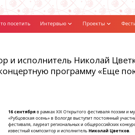
то посетить
Интервью
Проекты
Фест
р и исполнитель Николай Цвет
 концертную программу «Еще по
16 сентября
в рамках XIX Открытого фестиваля поэзии и м
«Рубцовская осень» в Вологде выступит постоянный участн
фестиваля, лауреат региональных и общероссийских конкур
известный композитор и исполнитель
Николай Цветков
.