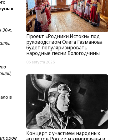
ого
руны»
.
 30-х,
Проект «Родники.Истоки» под
руководством Олега Газманова
жить.
будет популяризировать
народные песни Вологодчины
06 августа 2026
что
ющий,
чало в
Концерт с участием народных
аторов
артистов России и кинопоказы в