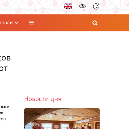
ивали
ков
ют
Новости дня
узыки
ик
сов,