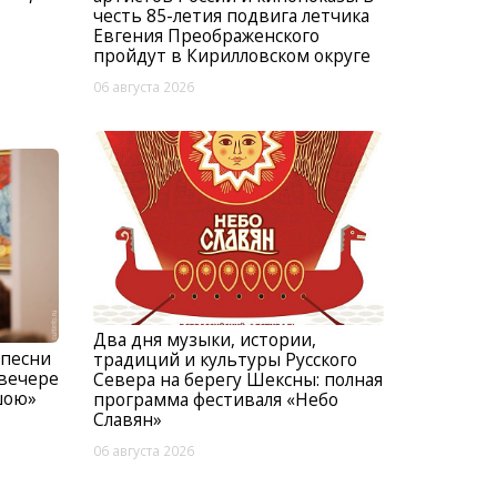
честь 85-летия подвига летчика
Евгения Преображенского
пройдут в Кирилловском округе
06 августа 2026
Два дня музыки, истории,
 песни
традиций и культуры Русского
 вечере
Севера на берегу Шексны: полная
шою»
программа фестиваля «Небо
Славян»
06 августа 2026