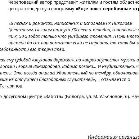
Череповецкий автор представит жителям и гостям областн
центра концертную программу
«Еще поют серебряные ст
«
В песнях и романсах, написанных и исполняемых Николаем
Цветковым, слышны отзвуки XIX века и мелодии, сочиненные в
40-х, 50-х годах только что ушедшего столетия. Песни этого
времени до сих пор помогают если не строить, то хотя бы 
требованности его творчества.
ая ему судьбой «звуковая дорожка», но «опрокинутость» музыки в
олосами Георгия Виноградова, Вадима Козина… И неудивительно, 
олнены. Это всегда аншлаг! Удивительный по тембру, обволакива
го еще не отпускает благодарных слушателей
», – отзывается о
Татаринов.
-досуговом центре «Забота» (Вологда, ул. М. Ульяновой, 6). На
Информация организ