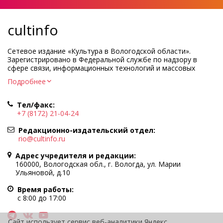
cultinfo
Сетевое издание «Культура в Вологодской области».
Зарегистрировано в Федеральной службе по надзору в
сфере связи, информационных технологий и массовых
коммуникаций.
Подробнее
Регистрационный номер и дата принятия решения о
регистрации: ЭЛ № ФС77-83275 от 19 мая 2022 г.
Тел/факс:
Учредитель КУ ВО «Информационно-аналитический центр
+7 (8172) 21-04-24
культуры»
Адрес учредителя и редакции: 160000, Вологодская обл., г.
Редакционно-издательский отдел:
Вологда, ул. Марии Ульяновой, д.10
rio@cultinfo.ru
Главный редактор — Легчанова Елена Григорьевна
Адрес учредителя и редакции:
Политика в отношении обработки персональных данных
160000, Вологодская обл., г. Вологда, ул. Марии
Ульяновой, д.10
При полном или частичном использовании информации
портала гиперссылка на cultinfo.ru обязательна.
Время работы:
Редакция не несет ответственности за достоверность
с 8:00 до 17:00
информации, содержащейся в рекламных объявлениях.
12+
Сайт использует сервис веб-аналитики Яндекс