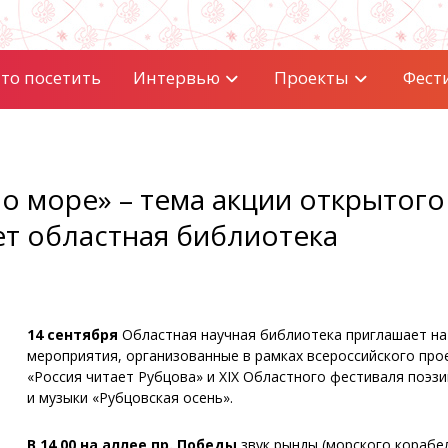
то посетить
Интервью
Проекты
Фест
о море» – тема акции открытого
ет областная библиотека
14 сентября
Областная научная библиотека приглашает на
мероприятия, организованные в рамках всероссийского про
«Россия читает Рубцова» и XIX Областного фестиваля поэзи
и музыки «Рубцовская осень».
В 14.00 на аллее пр. Победы
звук рынды (морского корабе