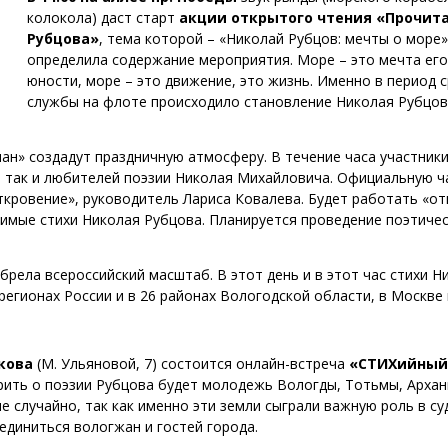
колокола) даст старт
акции открытого чтения «Прочит
Рубцова»
, тема которой – «Николай Рубцов: мечты о море»
определила содержание мероприятия. Море – это мечта его
юности, море – это движение, это жизнь. Именно в период 
службы на флоте происходило становление Николая Рубцов
ан» создадут праздничную атмосферу. В течение часа участники
, так и любителей поэзии Николая Михайловича. Официальную ч
ткровение», руководитель Лариса Ковалева. Будет работать «о
имые стихи Николая Рубцова. Планируется проведение поэтиче
брела всероссийский масштаб. В этот день и в этот час стихи Н
регионах России и в 26 районах Вологодской области, в Москве 
якова
(М. Ульяновой, 7) состоится онлайн-встреча
«СТИХийный
орить о поэзии Рубцова будет молодежь Вологды, Тотьмы, Архан
е случайно, так как именно эти земли сыграли важную роль в су
единиться вологжан и гостей города.