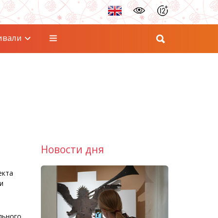
ивали
Новости дня
екта
и
льного