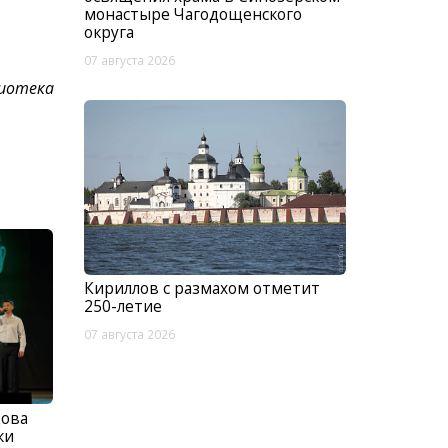
монастыре Чагодощенского
округа
07 августа 2026
лиотека
Кириллов с размахом отметит
250-летие
07 августа 2026
цова
жи