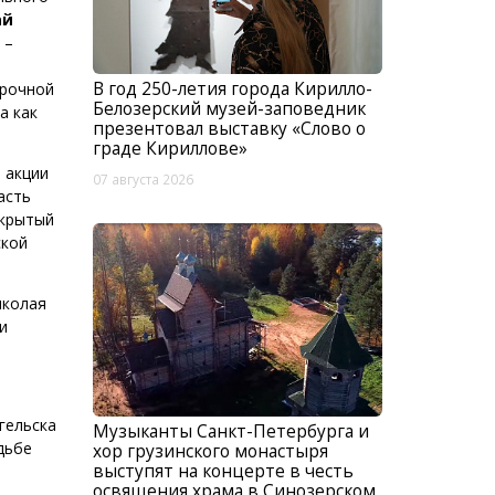
ай
 –
В год 250-летия города Кирилло-
срочной
Белозерский музей-заповедник
а как
презентовал выставку «Слово о
граде Кириллове»
 акции
07 августа 2026
асть
ткрытый
ской
иколая
и
гельска
Музыканты Санкт-Петербурга и
дьбе
хор грузинского монастыря
выступят на концерте в честь
освящения храма в Синозерском