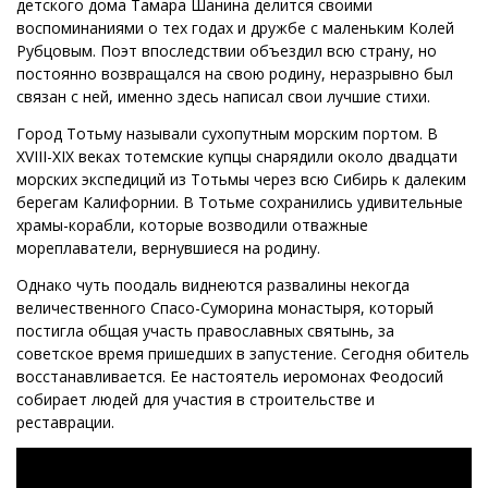
детского дома Тамара Шанина делится своими
воспоминаниями о тех годах и дружбе с маленьким Колей
Рубцовым. Поэт впоследствии объездил всю страну, но
постоянно возвращался на свою родину, неразрывно был
связан с ней, именно здесь написал свои лучшие стихи.
Город Тотьму называли сухопутным морским портом. В
XVIII-XIX веках тотемские купцы снарядили около двадцати
морских экспедиций из Тотьмы через всю Сибирь к далеким
берегам Калифорнии. В Тотьме сохранились удивительные
храмы-корабли, которые возводили отважные
мореплаватели, вернувшиеся на родину.
Однако чуть поодаль виднеются развалины некогда
величественного Спасо-Суморина монастыря, который
постигла общая участь православных святынь, за
советское время пришедших в запустение. Сегодня обитель
восстанавливается. Ее настоятель иеромонах Феодосий
собирает людей для участия в строительстве и
реставрации.