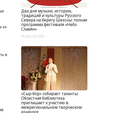
Два дня музыки, истории,
ия
традиций и культуры Русского
Севера на берегу Шексны: полная
программа фестиваля «Небо
о ко
Славян»
06 августа 2026
ть в
«Сыр‑бор» собирает таланты:
Областная библиотека
приглашает к участию в
межрегиональном творческом
ия
конкурсе