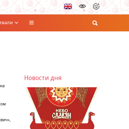
ивали
Новости дня
на
ром
вич»,