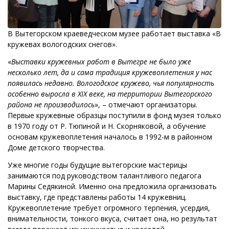
В Вытегорском краеведческом музее работает выставка «В
кружевах вологодских снегов».
«
Выставки кружевных работ в Вытегре не было уже
несколько лет, да и сама традиция кружевоплетения у нас
появилась недавно. Вологодское кружево, чья популярность
особенно выросла в XIX веке, на территории Вытегорского
района не производилось
», – отмечают организаторы.
Первые кружевные образцы поступили в фонд музея только
в 1970 году от Р. Тюпиной и Н. Скорняковой, а обучение
основам кружевоплетения началось в 1992-м в районном
Доме детского творчества.
Уже многие годы будущие вытегорские мастерицы
занимаются под руководством талантливого педагога
Марины Седякиной. Именно она предложила организовать
выставку, где представлены работы 14 кружевниц.
Кружевоплетение требует огромного терпения, усердия,
внимательности, тонкого вкуса, считает она, но результат