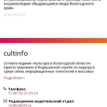
энциклопедии «Выдающиеся люди Вологодского
края»
08 августа 2026
cultinfo
Сетевое издание «Культура в Вологодской области».
Зарегистрировано в Федеральной службе по надзору в
сфере связи, информационных технологий и массовых
коммуникаций.
Подробнее
Регистрационный номер и дата принятия решения о
регистрации: ЭЛ № ФС77-83275 от 19 мая 2022 г.
Тел/факс:
Учредитель КУ ВО «Информационно-аналитический центр
+7 (8172) 21-04-24
культуры»
Адрес учредителя и редакции: 160000, Вологодская обл., г.
Редакционно-издательский отдел:
Вологда, ул. Марии Ульяновой, д.10
rio@cultinfo.ru