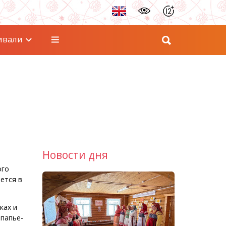
ивали
Новости дня
ого
ется в
ках и
 папье-