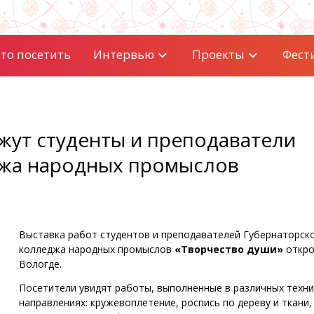
то посетить
Интервью
Проекты
Фест
жут студенты и преподаватели
джа народных промыслов
Выставка работ студентов и преподавателей Губернаторск
колледжа народных промыслов
«Творчество души»
откро
Вологде.
Посетители увидят работы, выполненные в различных техни
направлениях: кружевоплетение, роспись по дереву и ткани,