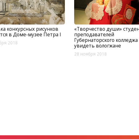
ка конкурсных рисунков
«Творчество души» студе
тся в Доме-музее Петра I
преподавателей
Губернаторского колледжа
бря 2018
увидеть вологжане
28 ноября 2018