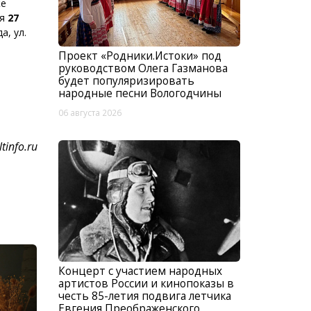
же
ся
27
, ул.
Проект «Родники.Истоки» под
руководством Олега Газманова
будет популяризировать
народные песни Вологодчины
06 августа 2026
tinfo.ru
Концерт с участием народных
артистов России и кинопоказы в
честь 85-летия подвига летчика
Евгения Преображенского