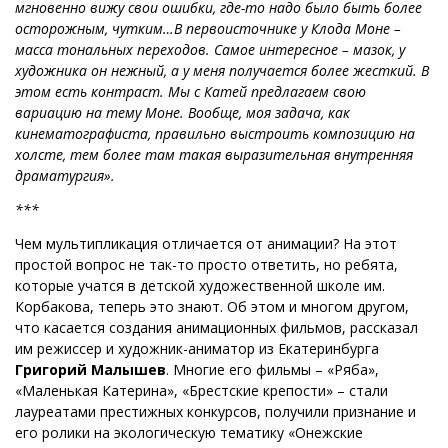
мгновенно вижу свои ошибки, где-то надо было быть более
осторожным, чутким…В первоисточнике у Клода Моне –
масса тональных переходов. Самое интересное – мазок, у
художника он нежный, а у меня получается более жесткий. В
этом есть контраст. Мы с Катей предлагаем свою
вариацию на тему Моне. Вообще, моя задача, как
кинематографиста, правильно выстроить композицию на
холсте, тем более там такая выразительная внутренняя
драматургия».
***
Чем мультипликация отличается от анимации? На этот
простой вопрос не так-то просто ответить, но ребята,
которые учатся в детской художественной школе им.
Корбакова, теперь это знают. Об этом и многом другом,
что касается создания анимационных фильмов, рассказал
им режиссер и художник-аниматор из Екатеринбурга
Григорий Малышев
. Многие его фильмы – «Ряба»,
«Маленькая Катерина», «Брестские крепости» – стали
лауреатами престижных конкурсов, получили признание и
его ролики на экологическую тематику «Онежские