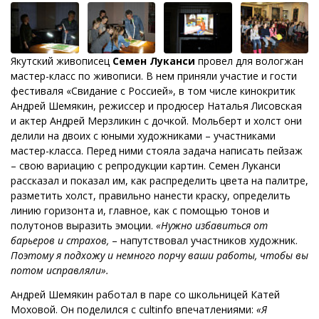
Якутский живописец
Семен Луканси
провел для вологжан
мастер-класс по живописи. В нем приняли участие и гости
фестиваля «Свидание с Россией», в том числе кинокритик
Андрей Шемякин, режиссер и продюсер Наталья Лисовская
и актер Андрей Мерзликин с дочкой. Мольберт и холст они
делили на двоих с юными художниками – участниками
мастер-класса. Перед ними стояла задача написать пейзаж
– свою вариацию с репродукции картин. Семен Луканси
рассказал и показал им, как распределить цвета на палитре,
разметить холст, правильно нанести краску, определить
линию горизонта и, главное, как с помощью тонов и
полутонов выразить эмоции.
«Нужно избавиться от
барьеров и страхов,
– напутствовал участников художник.
Поэтому я подхожу и немного порчу ваши работы, чтобы вы
потом исправляли».
Андрей Шемякин работал в паре со школьницей Катей
Моховой. Он поделился с cultinfo впечатлениями:
«Я