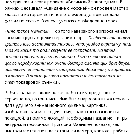
поморинки» и серия роликов «Висимский заповедник». В
рамках фестиваля «Свидание с Россией» он провел мастер-
класс, на котором дети под его руководством сделали
фильм по сказке Корнея Чуковского «Федорино горе».
«
Что такое мультик?
– с этого каверзного вопроса начал
свой инструктаж режиссер-аниматор. –
Особенности нашего
зрительного восприятия таковы, что, увидев картинку, наш
глаз на какие-то доли секунды ее сохраняет. На этом
основан принцип мультипликации. Когда человек видит
целую череду картинок, очень быстро сменяющих друг друга,
возникает впечатление непрерывного движения, и картинка
оживает. В анимации это впечатление достигается за
счет
покадровой съемки».
Ребята заранее знали, какая работа им предстоит, и
серьезно подготовились. Ими были нарисованы материалы
для будущего анимационного фильма. Картинка,
изображающая место действия, грамотно называется
локацией, а помимо локаций необходимы название, титры,
антураж и персонажи. Григорий Малышев показал, как
выстраивается свет, как ставится камера, как идет работа