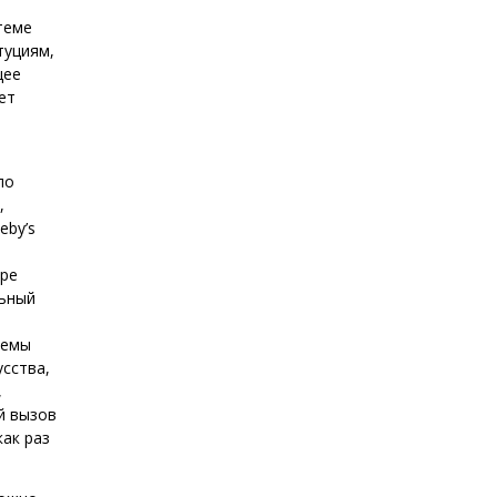
теме
туциям,
щее
ет
по
,
eby’s
уре
льный
темы
сства,
,
й вызов
как раз