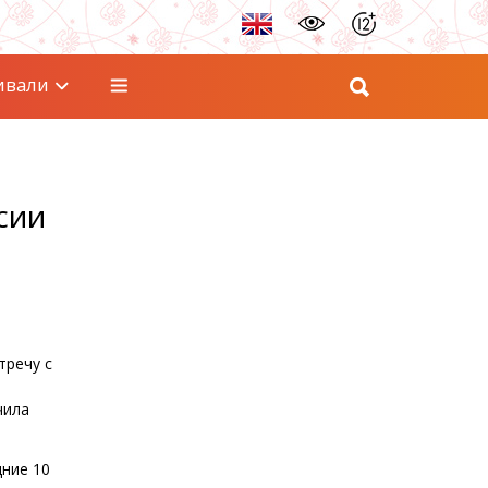
ивали
сии
тречу с
чила
дние 10