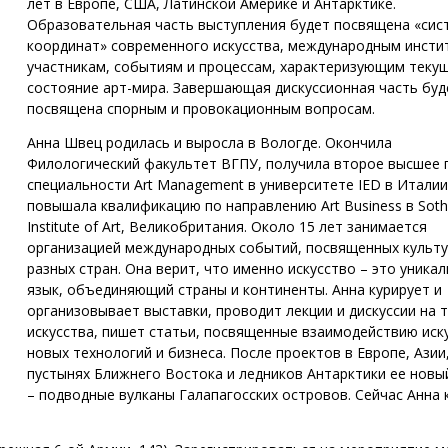
лет в Европе, США, Латинской Америке и Антарктике.
Образовательная часть выступления будет посвящена «сис
координат» современного искусства, международным инсти
участникам, событиям и процессам, характеризующим теку
состояние арт-мира. Завершающая дискуссионная часть буд
посвящена спорным и провокационным вопросам.
Анна Швец родилась и выросла в Вологде. Окончила
Филологический факультет ВГПУ, получила второе высшее 
специальности Art Management в университете IED в Италии
повышала квалификацию по направлению Art Business в Soth
Institute of Art, Великобритания. Около 15 лет занимается
организацией международных событий, посвященных культ
разных стран. Она верит, что именно искусство – это уника
язык, объединяющий страны и континенты. Анна курирует и
организовывает выставки, проводит лекции и дискуссии на 
искусства, пишет статьи, посвященные взаимодействию иску
новых технологий и бизнеса. После проектов в Европе, Азии
пустынях Ближнего Востока и ледников Антарктики ее новы
– подводные вулканы Галапагосских островов. Сейчас Анна 