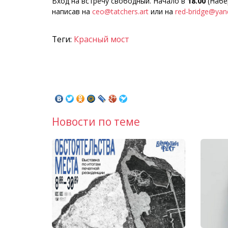
Вход на встречу свободный. Начало в
18.00
(Набе
написав на
ceo@tatchers.art
или на
red-bridge@yan
Теги:
Красный мост
Новости по теме