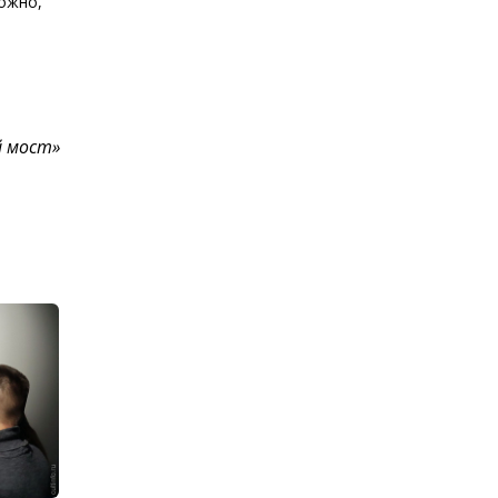
можно,
й мост»