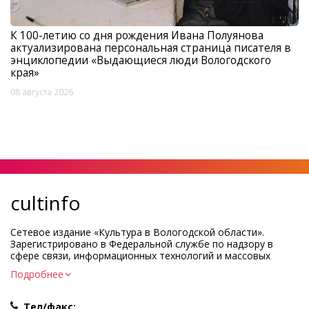
К 100-летию со дня рождения Ивана Полуянова
актуализирована персональная страница писателя в
энциклопедии «Выдающиеся люди Вологодского
края»
08 августа 2026
cultinfo
Сетевое издание «Культура в Вологодской области».
Зарегистрировано в Федеральной службе по надзору в
сфере связи, информационных технологий и массовых
коммуникаций.
Подробнее
Регистрационный номер и дата принятия решения о
регистрации: ЭЛ № ФС77-83275 от 19 мая 2022 г.
Тел/факс: